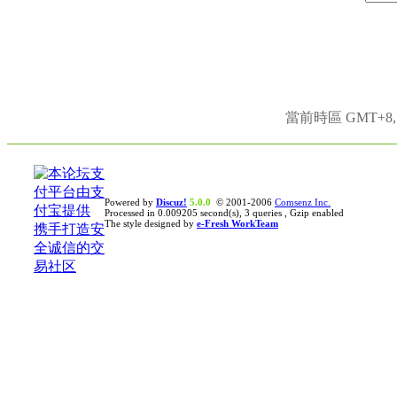
當前時區 GMT+8, 現
Powered by
Discuz!
5.0.0
© 2001-2006
Comsenz Inc.
Processed in 0.009205 second(s), 3 queries , Gzip enabled
The style designed by
e-Fresh WorkTeam