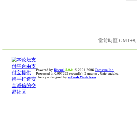
當前時區 GMT+8, 現
Powered by
Discuz!
5.0.0
© 2001-2006
Comsenz Inc.
Processed in 0.007653 second(s), 3 queries , Gzip enabled
The style designed by
e-Fresh WorkTeam