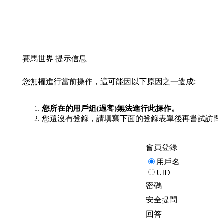
賽馬世界 提示信息
您無權進行當前操作，這可能因以下原因之一造成:
您所在的用戶組(過客)無法進行此操作。
您還沒有登錄，請填寫下面的登錄表單後再嘗試訪
會員登錄
用戶名
UID
密碼
安全提問
回答