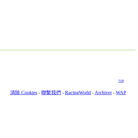
TOP
清除 Cookies
-
聯繫我們
-
RacingWorld
-
Archiver
-
WAP