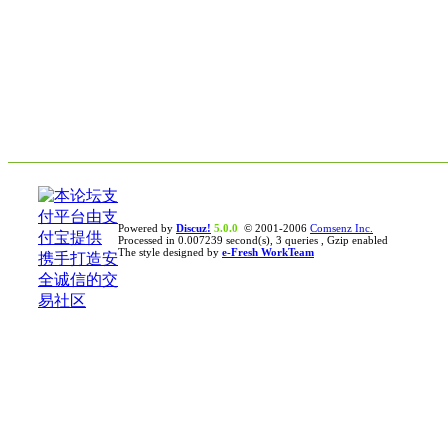
Powered by
Discuz!
5.0.0
© 2001-2006
Comsenz Inc.
Processed in 0.007239 second(s), 3 queries , Gzip enabled
The style designed by
e-Fresh WorkTeam