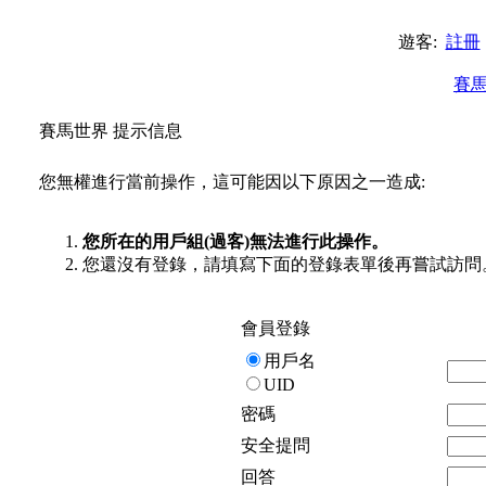
遊客:
註冊
賽
賽馬世界 提示信息
您無權進行當前操作，這可能因以下原因之一造成:
您所在的用戶組(過客)無法進行此操作。
您還沒有登錄，請填寫下面的登錄表單後再嘗試訪問
會員登錄
用戶名
UID
密碼
安全提問
回答