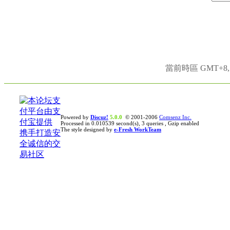
當前時區 GMT+8, 現
Powered by
Discuz!
5.0.0
© 2001-2006
Comsenz Inc.
Processed in 0.010539 second(s), 3 queries , Gzip enabled
The style designed by
e-Fresh WorkTeam