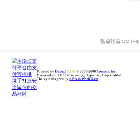
當前時區 GMT+8, 現
Powered by
Discuz!
5.0.0
© 2001-2006
Comsenz Inc.
Processed in 0.007730 second(s), 3 queries , Gzip enabled
The style designed by
e-Fresh WorkTeam