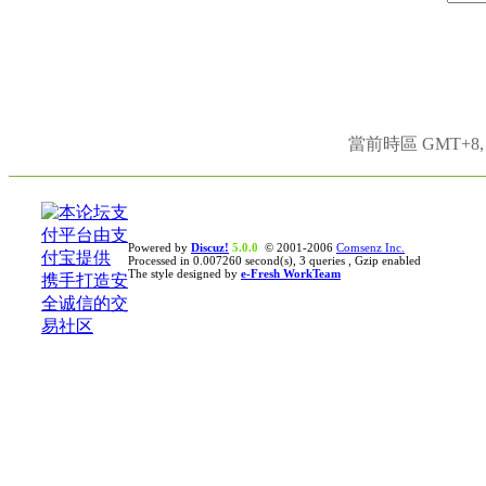
當前時區 GMT+8, 現
Powered by
Discuz!
5.0.0
© 2001-2006
Comsenz Inc.
Processed in 0.007260 second(s), 3 queries , Gzip enabled
The style designed by
e-Fresh WorkTeam