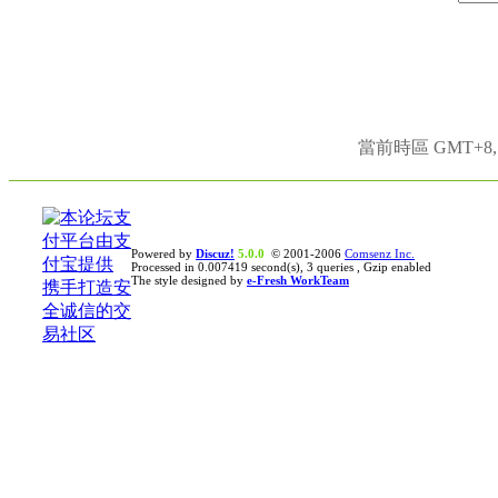
當前時區 GMT+8, 現
Powered by
Discuz!
5.0.0
© 2001-2006
Comsenz Inc.
Processed in 0.007419 second(s), 3 queries , Gzip enabled
The style designed by
e-Fresh WorkTeam