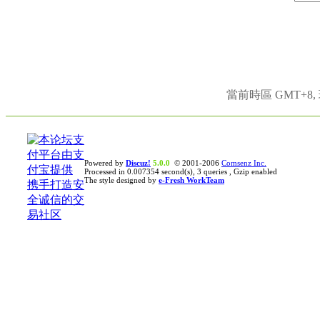
當前時區 GMT+8, 現
Powered by
Discuz!
5.0.0
© 2001-2006
Comsenz Inc.
Processed in 0.007354 second(s), 3 queries , Gzip enabled
The style designed by
e-Fresh WorkTeam