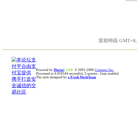
當前時區 GMT+8, 現
Powered by
Discuz!
5.0.0
© 2001-2006
Comsenz Inc.
Processed in 0.010544 second(s), 3 queries , Gzip enabled
The style designed by
e-Fresh WorkTeam