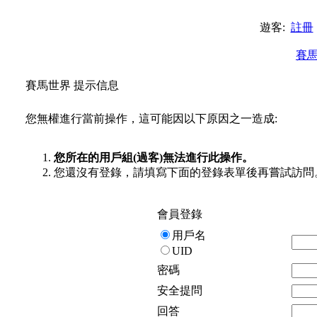
遊客:
註冊
賽
賽馬世界 提示信息
您無權進行當前操作，這可能因以下原因之一造成:
您所在的用戶組(過客)無法進行此操作。
您還沒有登錄，請填寫下面的登錄表單後再嘗試訪問
會員登錄
用戶名
UID
密碼
安全提問
回答