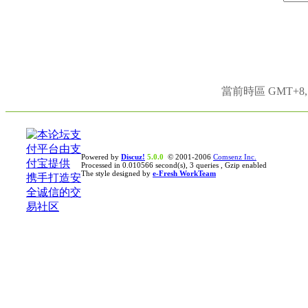
當前時區 GMT+8, 現
Powered by
Discuz!
5.0.0
© 2001-2006
Comsenz Inc.
Processed in 0.010566 second(s), 3 queries , Gzip enabled
The style designed by
e-Fresh WorkTeam