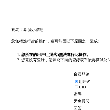
賽馬世界 提示信息
您無權進行當前操作，這可能因以下原因之一造成:
您所在的用戶組(過客)無法進行此操作。
您還沒有登錄，請填寫下面的登錄表單後再嘗試訪
會員登錄
用戶名
UID
密碼
安全提問
回答