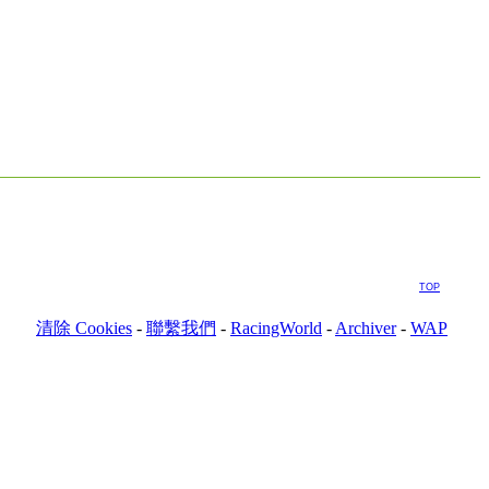
TOP
清除 Cookies
-
聯繫我們
-
RacingWorld
-
Archiver
-
WAP