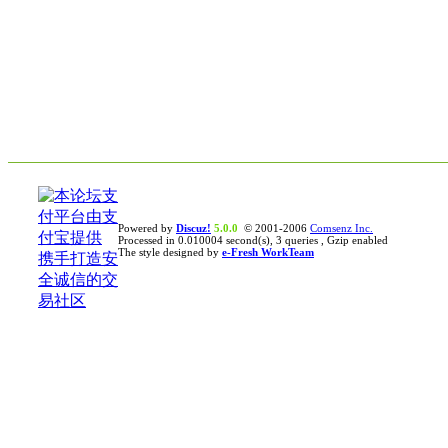
Powered by
Discuz!
5.0.0
© 2001-2006
Comsenz Inc.
Processed in 0.010004 second(s), 3 queries , Gzip enabled
The style designed by
e-Fresh WorkTeam