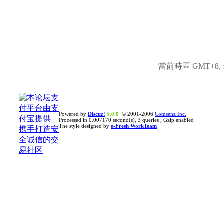
當前時區 GMT+8, 現
Powered by
Discuz!
5.0.0
© 2001-2006
Comsenz Inc.
Processed in 0.007170 second(s), 3 queries , Gzip enabled
The style designed by
e-Fresh WorkTeam