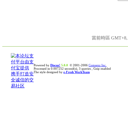
當前時區 GMT+8, 現
Powered by
Discuz!
5.0.0
© 2001-2006
Comsenz Inc.
Processed in 0.007252 second(s), 3 queries , Gzip enabled
The style designed by
e-Fresh WorkTeam