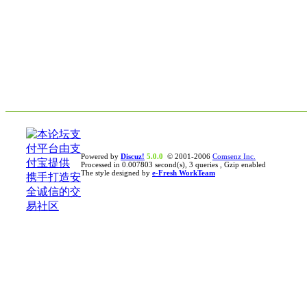
Powered by
Discuz!
5.0.0
© 2001-2006
Comsenz Inc.
Processed in 0.007803 second(s), 3 queries , Gzip enabled
The style designed by
e-Fresh WorkTeam