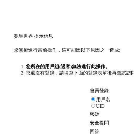
賽馬世界 提示信息
您無權進行當前操作，這可能因以下原因之一造成:
您所在的用戶組(過客)無法進行此操作。
您還沒有登錄，請填寫下面的登錄表單後再嘗試訪
會員登錄
用戶名
UID
密碼
安全提問
回答