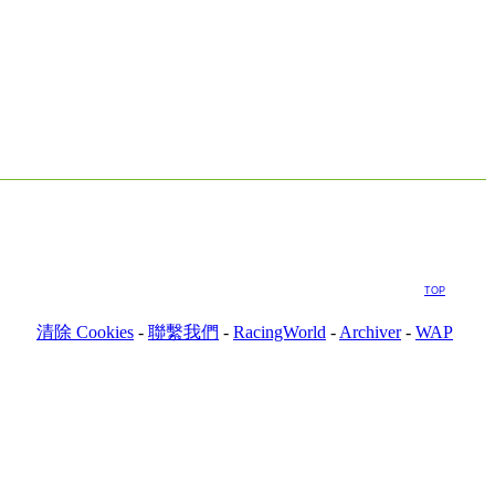
TOP
清除 Cookies
-
聯繫我們
-
RacingWorld
-
Archiver
-
WAP