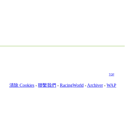
TOP
清除 Cookies
-
聯繫我們
-
RacingWorld
-
Archiver
-
WAP