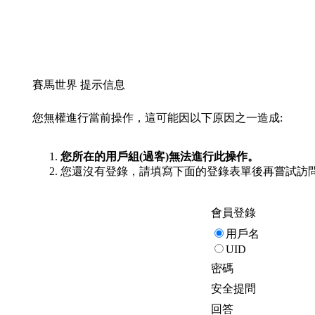
賽馬世界 提示信息
您無權進行當前操作，這可能因以下原因之一造成:
您所在的用戶組(過客)無法進行此操作。
您還沒有登錄，請填寫下面的登錄表單後再嘗試訪
會員登錄
用戶名
UID
密碼
安全提問
回答