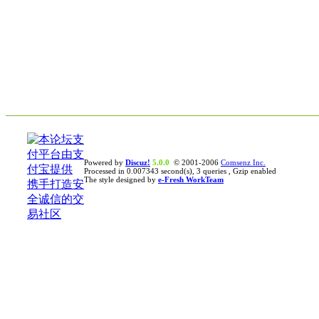
Powered by
Discuz!
5.0.0
© 2001-2006
Comsenz Inc.
Processed in 0.007343 second(s), 3 queries , Gzip enabled
The style designed by
e-Fresh WorkTeam