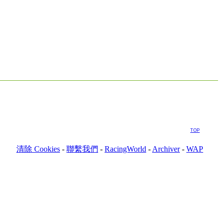
TOP
清除 Cookies
-
聯繫我們
-
RacingWorld
-
Archiver
-
WAP