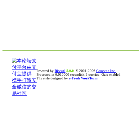
Powered by
Discuz!
5.0.0
© 2001-2006
Comsenz Inc.
Processed in 0.010000 second(s), 3 queries , Gzip enabled
The style designed by
e-Fresh WorkTeam