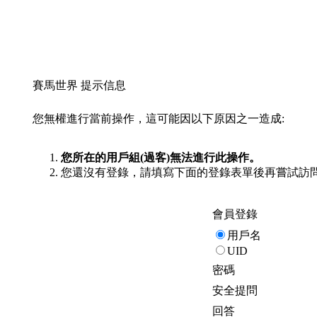
賽馬世界 提示信息
您無權進行當前操作，這可能因以下原因之一造成:
您所在的用戶組(過客)無法進行此操作。
您還沒有登錄，請填寫下面的登錄表單後再嘗試訪
會員登錄
用戶名
UID
密碼
安全提問
回答