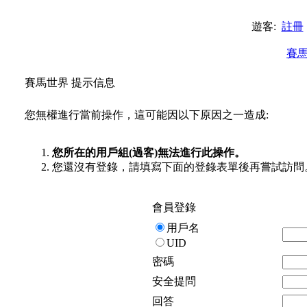
遊客:
註冊
賽
賽馬世界 提示信息
您無權進行當前操作，這可能因以下原因之一造成:
您所在的用戶組(過客)無法進行此操作。
您還沒有登錄，請填寫下面的登錄表單後再嘗試訪問
會員登錄
用戶名
UID
密碼
安全提問
回答