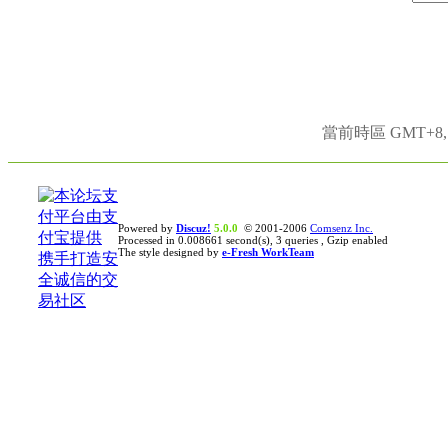
當前時區 GMT+8, 現
Powered by
Discuz!
5.0.0
© 2001-2006
Comsenz Inc.
Processed in 0.008661 second(s), 3 queries , Gzip enabled
The style designed by
e-Fresh WorkTeam