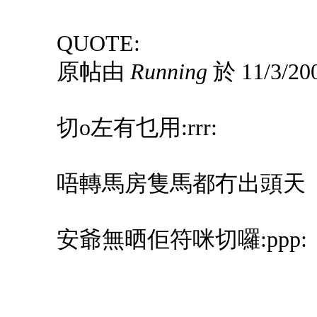
QUOTE:
原帖由
Running
於 11/3/20
切o左有乜用:rrr:
唔轉馬房隻馬都冇出頭天
安爺無晒佢符咪切囉:ppp: