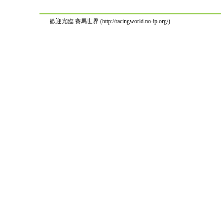
歡迎光臨 賽馬世界 (http://racingworld.no-ip.org/)