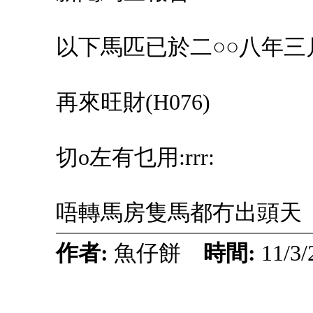
以下馬匹已於二○○八年
再來旺財(H076)
切o左有乜用:rrr:
唔轉馬房隻馬都冇出頭天
作者:
魚仔餅
時間:
11/3/