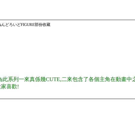
ねんどろいどFIGURE部份收藏
為此
系列
一來真係幾CUTE,二來包含了各個主角在動畫中
大家喜歡!