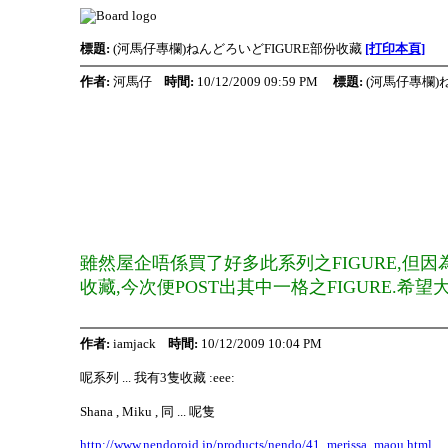
標題:
(河馬仔專欄)ねんどろいどFIGURE部份收藏
[打印本頁]
作者:
河馬仔
時間:
10/12/2009 09:59 PM
標題:
(河馬仔專欄)
雖然屋企唔係買了好多此系列之FIGURE,但因
收藏,今次便POST出其中一格之FIGURE.希望
作者:
iamjack
時間:
10/12/2009 10:04 PM
呢系列 ... 我有3隻收藏 :eee:
Shana , Miku , 同 ... 呢隻
http://www.nendoroid.jp/products/nendo/41_merissa_maou.html