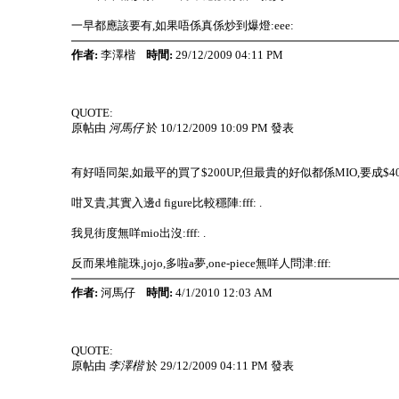
一早都應該要有,如果唔係真係炒到爆燈:eee:
作者:
李澤楷
時間:
29/12/2009 04:11 PM
QUOTE:
原帖由
河馬仔
於 10/12/2009 10:09 PM 發表
有好唔同架,如最平的買了$200UP,但最貴的好似都係MIO,要成$400UP
咁叉貴,其實入邊d figure比較穩陣:fff: .
我見街度無咩mio出沒:fff: .
反而果堆龍珠,jojo,多啦a夢,one-piece無咩人問津:fff:
作者:
河馬仔
時間:
4/1/2010 12:03 AM
QUOTE:
原帖由
李澤楷
於 29/12/2009 04:11 PM 發表