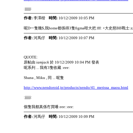
:jjjjj:
作者:
李澤楷
時間:
10/12/2009 10:05 PM
呢D一隻幾$,我home都係得3隻figma咁大把:fff: +大史慈BB戰士:zz
作者:
河馬仔
時間:
10/12/2009 10:07 PM
QUOTE:
原帖由
iamjack
於 10/12/2009 10:04 PM 發表
呢系列 ... 我有3隻收藏 :eee:
Shana , Miku , 同 ... 呢隻
http://www.nendoroid.jp/products/nendo/41_merissa_maou.html
:jjjjj:
個隻我都真係冇買噃:eee::eee:
作者:
河馬仔
時間:
10/12/2009 10:09 PM