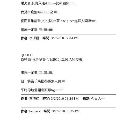
咁叉貴,其實入邊d figure比較穩陣:fff: .
我見街度無咩mio出沒:fff: .
反而果堆龍珠,jojo,多啦a夢,one-piece無咩人問津:fff:
咁就一定啦:fff::fff::fff:
作者:
李澤楷
時間:
3/2/2010 02:04 PM
QUOTE:
原帖由
河馬仔
於 4/1/2010 12:03 AM 發表
咁就一定啦:fff::fff::fff:
但一騎當千果批都係無人要:fff:
平時你地儲開邊類形figure:fff:
作者:
李澤楷
時間:
3/2/2010 08:24 PM
標題:
今日入手
作者:
iamjack
時間:
3/2/2010 08:35 PM