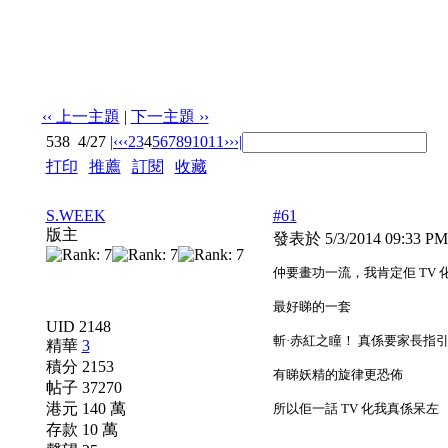
‹‹ 上一主題
|
下一主題 ››
538
4/27
|‹
‹‹
2
3
4
5
6
7
8
9
10
11
››
›|
打印
|
推薦
|
訂閱
|
收藏
標題: 漫畫/輕小說推介&集中討論區
S.WEEK
#61
版主
發表於 5/3/2014 09:33 P
仲要畫功一流，我肯定佢 TV
最好睇的一套
UID 2148
斬·赤紅之瞳！ 真係要家長指
精華
3
積分 2153
有睇妖精的旋律更恐佈
帖子 37270
港元 140 萬
所以佢一話 TV 化我真係呆左
存款 10 萬