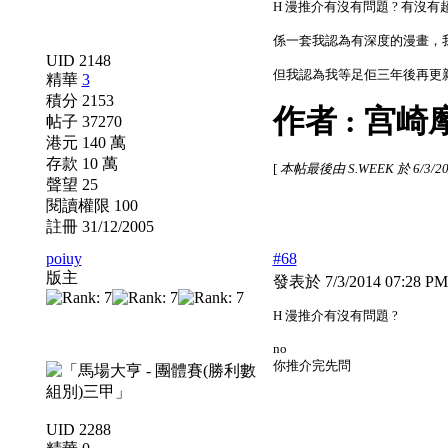
H 漫推介有沒有問題 ? 有沒
係一套我認為有深度的漫畫，
UID 2148
但我認為我等足佢三年後再更
精華
3
積分 2153
作者 : 宫崎
帖子 37270
港元 140 萬
存款 10 萬
[
本帖最後由 S.WEEK 於 6/3/20
聲望 25
閱讀權限 100
註冊 31/12/2005
poiuy
#68
版主
發表於 7/3/2014 07:28 P
H 漫推介有沒有問題 ?
no
你推介完先問
UID 2288