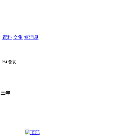
M
資料
文集
短消息
28 PM 發表
了三年