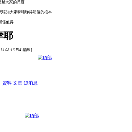
有超越大家的尺度
我唔知大家睇唔睇得明佢的根本
新係值得
摩耶
14 08:16 PM 編輯
]
M
資料
文集
短消息