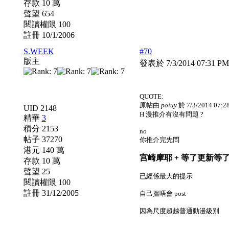
存款 10 萬
聲望 654
閱讀權限 100
註冊 10/1/2006
S.WEEK
#70
版主
發表於 7/3/2014 07:31 P
QUOTE:
原帖由
poiuy
於 7/3/2014 07:
UID 2148
H 漫推介有沒有問題 ?
精華
3
積分 2153
no
帖子 37270
你推介完先問
港元 140 萬
宫崎摩耶 + 等了更新等
存款 10 萬
聲望 25
已經係最大的提示
閱讀權限 100
註冊 31/12/2005
自己搵唔會 post
因為尺度超越普通動漫級別