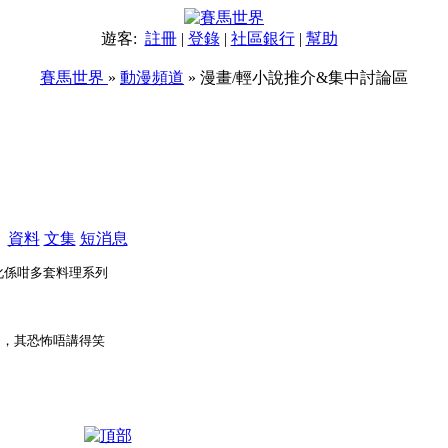
遊客:
註冊
|
登錄
|
社區銀行
|
幫助
賽馬世界
»
動漫頻道
» 漫畫/輕小說推介&集中討論區
M
資料
文集
短消息
 化係咁多套料理系列
引，其恐怖唔講得笑