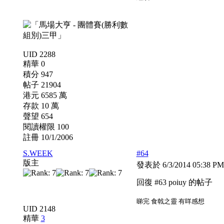
UID 2288
精華 0
積分 947
帖子 21904
港元 6585 萬
存款 10 萬
聲望 654
閱讀權限 100
註冊 10/1/2006
S.WEEK
#64
版主
發表於 6/3/2014 05:38 P
回復 #63 poiuy 的帖子
睇完 食戟之靈 有咩感想
UID 2148
精華
3