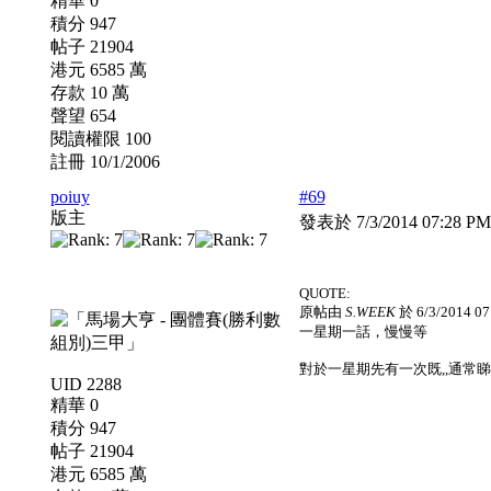
精華 0
積分 947
帖子 21904
港元 6585 萬
存款 10 萬
聲望 654
閱讀權限 100
註冊 10/1/2006
poiuy
#69
版主
發表於 7/3/2014 07:28 P
QUOTE:
原帖由
S.WEEK
於 6/3/2014 0
一星期一話，慢慢等
對於一星期先有一次既,,通常睇完
UID 2288
精華 0
積分 947
帖子 21904
港元 6585 萬