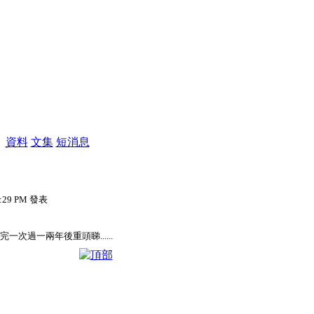
M
資料
文集
短消息
7:29 PM 發表
一次過一兩年後重頭睇......