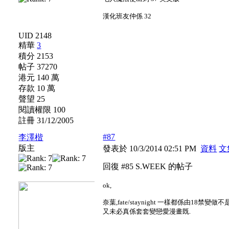
漢化班友仲係 32
UID 2148
精華
3
積分 2153
帖子 37270
港元 140 萬
存款 10 萬
聲望 25
閱讀權限 100
註冊 31/12/2005
#87
李澤楷
版主
發表於 10/3/2014 02:51 PM
資料
文
回復 #85 S.WEEK 的帖子
ok,
奈葉,fate/staynight 一樣都係由18禁變做不
又未必真係套套變戀愛漫畫既.