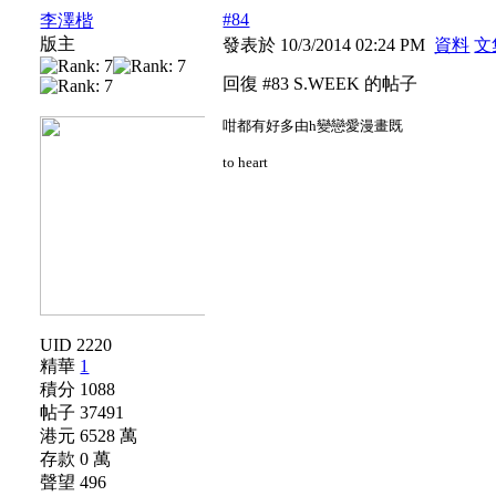
#84
李澤楷
版主
發表於 10/3/2014 02:24 PM
資料
文
回復 #83 S.WEEK 的帖子
咁都有好多由h變戀愛漫畫既
to heart
UID 2220
精華
1
積分 1088
帖子 37491
港元 6528 萬
存款 0 萬
聲望 496