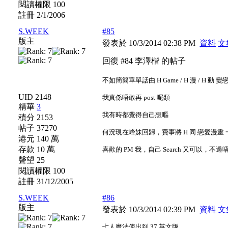
閱讀權限 100
註冊 2/1/2006
S.WEEK
#85
版主
發表於 10/3/2014 02:38 PM
資料
文
回復 #84 李澤楷 的帖子
不如簡簡單單話由 H Game / H 漫 / H 
UID 2148
我真係唔敢再 post 呢類
精華
3
我有時都覺得自己想嘔
積分 2153
帖子 37270
何況現在峰妹回歸，費事將 H 同 戀愛漫畫
港元 140 萬
存款 10 萬
喜歡的 PM 我，自己 Search 又可以
聲望 25
閱讀權限 100
註冊 31/12/2005
S.WEEK
#86
版主
發表於 10/3/2014 02:39 PM
資料
文
七人魔法使出到 37 英文版