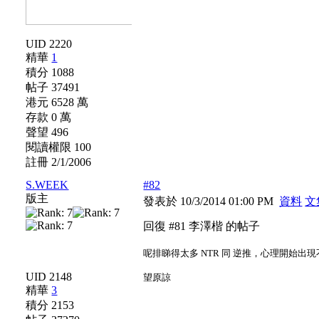
UID 2220
精華
1
積分 1088
帖子 37491
港元 6528 萬
存款 0 萬
聲望 496
閱讀權限 100
註冊 2/1/2006
S.WEEK
#82
版主
發表於 10/3/2014 01:00 PM
資料
文
回復 #81 李澤楷 的帖子
呢排睇得太多 NTR 同 逆推，心理開始出
UID 2148
望原諒
精華
3
積分 2153