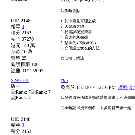
我係唔會貼
UID 2148
1. 孔中窺見真理之貌
精華
3
2. 天鵝絨之吻
3. 秘書課秘蜜情事
積分 2153
4. 賣肉的灰姑娘
帖子 37270
5. 戀著的♀X愛著的♀
港元 140 萬
6. 交個護士女友的方法
存款 10 萬
聲望 25
自己搵，唔該
閱讀權限 100
註冊 31/12/2005
S.WEEK
#95
版主
發表於 11/3/2014 12:10 PM
資料
文
我發覺原來係睇過勁多愛情漫畫，不過個
完全唔記得漫畫個名，太多短篇夾雜一起
UID 2148
精華
3
積分 2153