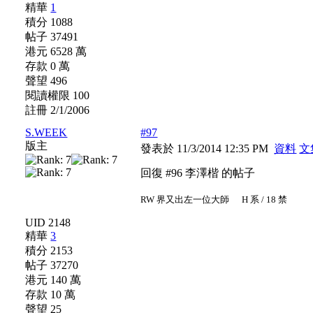
精華
1
積分 1088
帖子 37491
港元 6528 萬
存款 0 萬
聲望 496
閱讀權限 100
註冊 2/1/2006
S.WEEK
#97
版主
發表於 11/3/2014 12:35 PM
資料
文
回復 #96 李澤楷 的帖子
RW 界又出左一位大師
H 系 / 18 禁
UID 2148
精華
3
積分 2153
帖子 37270
港元 140 萬
存款 10 萬
聲望 25