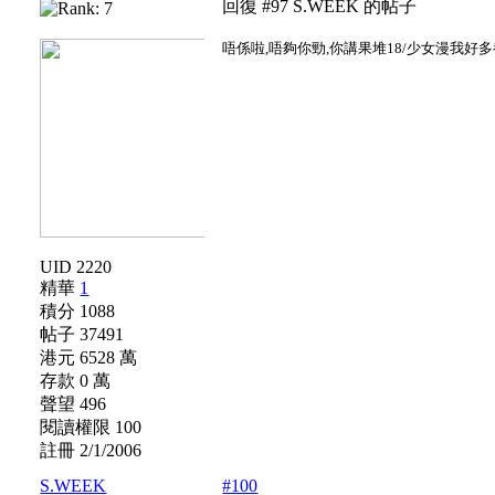
回復 #97 S.WEEK 的帖子
唔係啦,唔夠你勁,你講果堆18/少女漫我好
UID 2220
精華
1
積分 1088
帖子 37491
港元 6528 萬
存款 0 萬
聲望 496
閱讀權限 100
註冊 2/1/2006
S.WEEK
#100