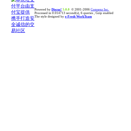
Powered by
Discuz!
5.0.0
© 2001-2006
Comsenz Inc.
Processed in 0.014713 second(s), 6 queries , Gzip enabled
The style designed by
e-Fresh WorkTeam