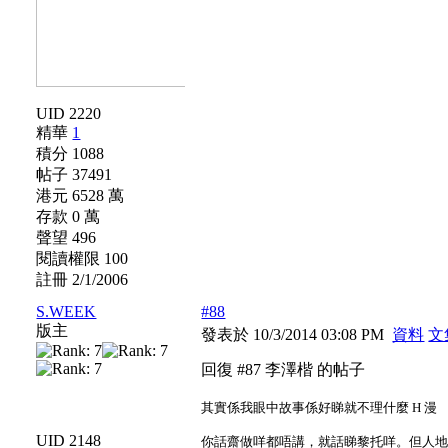
UID 2220
精華
1
積分 1088
帖子 37491
港元 6528 萬
存款 0 萬
聲望 496
閱讀權限 100
註冊 2/1/2006
S.WEEK
#88
版主
發表於 10/3/2014 03:08 PM
資料
文
回復 #87 李澤楷 的帖子
其實係我眼中故事係好睇就不理什麼 H 漫
UID 2148
你話齋做咩都唔講，就話睇黎托咩。但人