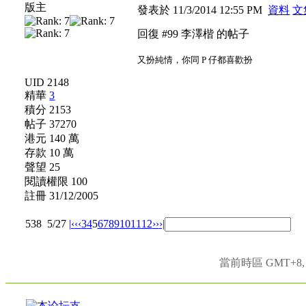
版主
發表於 11/3/2014 12:55 PM
資料
文
回復 #99 李澤楷 的帖子
又扮純情，你同 P 仔都喜歡扮
UID 2148
精華
3
積分 2153
帖子 37270
港元 140 萬
存款 10 萬
聲望 25
閱讀權限 100
註冊 31/12/2005
538
5/27
|‹
‹‹
3
4
5
6
7
8
9
10
11
12
››
›|
當前時區 GMT+8, 現