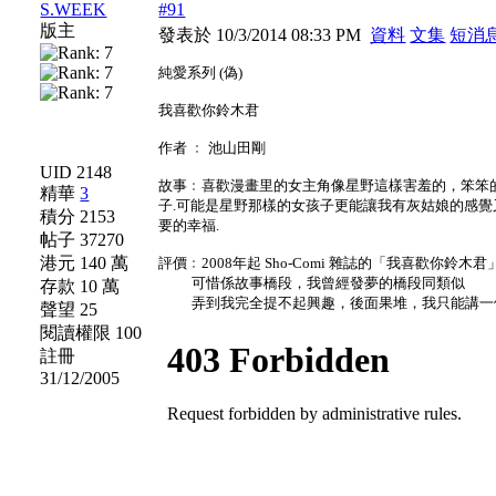
S.WEEK
#91
版主
發表於 10/3/2014 08:33 PM
資料
文集
短消
純愛系列 (偽)
我喜歡你鈴木君
作者 ﹕ 池山田剛
UID 2148
故事﹕喜歡漫畫里的女主角像星野這樣害羞的，笨笨
精華
3
子.可能是星野那樣的女孩子更能讓我有灰姑娘的感覺
積分 2153
要的幸福.
帖子 37270
港元 140 萬
評價﹕2008年起 Sho-Comi 雜誌的「我喜歡你
可惜係故事橋段，我曾經發夢的橋段同類似
存款 10 萬
弄到我完全提不起興趣，後面果堆，我只能講一
聲望 25
閱讀權限 100
註冊
31/12/2005