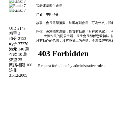
我老婆是學生會長
作者﹕中田ゆみ
故事﹕會長選舉落敗···當選為副會長，可為什么，
UID 2148
評價﹕色慾搞笑漫畫，性質有點像「月神來我家」，
精華
3
大膽作風的同居生活
，學生會長卻係戀愛初妹
積分 2153
只有動作的色情，沒有身材上的色情。不過幾好笑就
帖子 37270
港元 140 萬
存款 10 萬
聲望 25
閱讀權限 100
註冊
31/12/2005