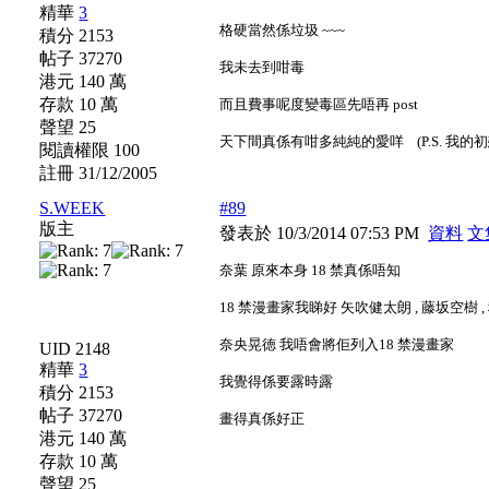
精華
3
格硬當然係垃圾 ~~~
積分 2153
帖子 37270
我未去到咁毒
港元 140 萬
存款 10 萬
而且費事呢度變毒區先唔再 post
聲望 25
天下間真係有咁多純純的愛咩
(P.S. 我的
閱讀權限 100
註冊 31/12/2005
S.WEEK
#89
版主
發表於 10/3/2014 07:53 PM
資料
文
奈葉 原來本身 18 禁真係唔知
18 禁漫畫家我睇好 矢吹健太朗 , 藤坂空樹 ,
奈央晃徳 我唔會將佢列入18 禁漫畫家
UID 2148
精華
3
我覺得係要露時露
積分 2153
帖子 37270
畫得真係好正
港元 140 萬
存款 10 萬
聲望 25