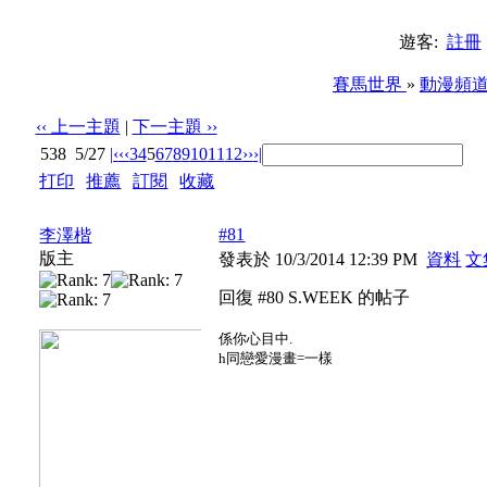
遊客:
註冊
賽馬世界
»
動漫頻
‹‹ 上一主題
|
下一主題 ››
538
5/27
|‹
‹‹
3
4
5
6
7
8
9
10
11
12
››
›|
打印
|
推薦
|
訂閱
|
收藏
標題: 漫畫/輕小說推介&集中討論區
#81
李澤楷
版主
發表於 10/3/2014 12:39 PM
資料
文
回復 #80 S.WEEK 的帖子
係你心目中.
h同戀愛漫畫=一樣