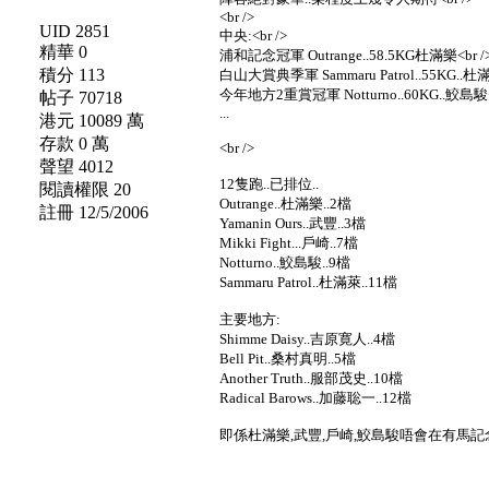
<br />
UID 2851
中央:<br />
精華 0
浦和記念冠軍 Outrange..58.5KG杜滿樂<br /
積分 113
白山大賞典季軍 Sammaru Patrol..55KG..杜滿
今年地方2重賞冠軍 Notturno..60KG..鮫島駿<b
帖子 70718
...
港元 10089 萬
存款 0 萬
<br />
聲望 4012
12隻跑..已排位..
閱讀權限 20
Outrange..杜滿樂..2檔
註冊 12/5/2006
Yamanin Ours..武豐..3檔
Mikki Fight...戶崎..7檔
Notturno..鮫島駿..9檔
Sammaru Patrol..杜滿萊..11檔
主要地方:
Shimme Daisy..吉原寛人..4檔
Bell Pit..桑村真明..5檔
Another Truth..服部茂史..10檔
Radical Barows..加藤聡一..12檔
即係杜滿樂,武豐,戶崎,鮫島駿唔會在有馬記