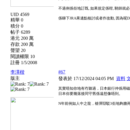
不過例係佢地訂既, 如果規定係咁, 騎師就必
UID 4569
係睇下JRA果邊點檢討或者作改動, 因為呢
精華 0
積分 0
帖子 6289
港元 200 萬
存款 200 萬
聲望 20
閱讀權限 10
註冊 1/5/2008
#67
李澤楷
版主
發表於 17/12/2024 04:05 PM
資料
其實唔知你地有冇聽過，日本銀行仲係用
日本你要幾落後同守舊係遠想像唔到。
N年前例如人中之龍，槍彈辯駁3佢地夠膽死b