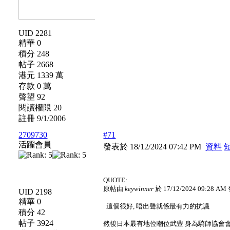
UID 2281
精華 0
積分 248
帖子 2668
港元 1339 萬
存款 0 萬
聲望 92
閱讀權限 20
註冊 9/1/2006
2709730
#71
活躍會員
發表於 18/12/2024 07:42 PM
資料
QUOTE:
原帖由
keywinner
於 17/12/2024 09:28 A
UID 2198
精華 0
這個很好, 唔出聲就係最有力的抗議
積分 42
帖子 3924
然後日本最有地位嗰位武豊 身為騎師協會會