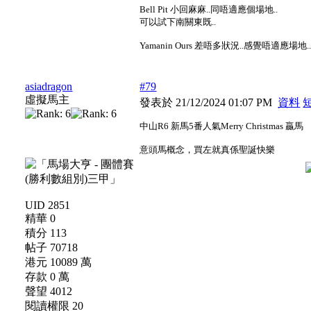
Bell Pit 小回麻麻..同唔適應個場地..
可以試下南關東既..
Yamanin Ours 差唔多狀況..感覺唔適應場地.
asiadragon
#79
虛擬馬主
發表於 21/12/2024 01:07 PM
資料
中山R6 新馬5番人氣Merry Christmas 贏馬
意頭馬概念，買左就真係聖誕快樂
UID 2851
精華 0
積分 113
帖子 70718
港元 10089 萬
存款 0 萬
聲望 4012
閱讀權限 20