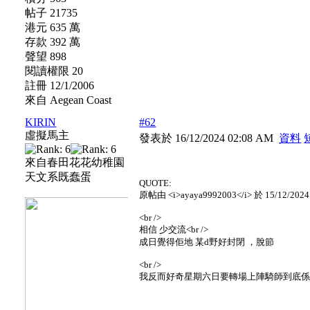
帖子 21735
港元 635 萬
存款 392 萬
聲望 898
閱讀權限 20
註冊 12/1/2006
來自 Aegean Coast
KIRIN
#62
虛擬馬主
發表於 16/12/2024 02:08 AM
資料
來自春田花花幼稚園
天文系既蠢蛋
QUOTE:
原帖由 <i>ayaya9992003</i> 於 15/12/2024
<br />
相信 少交流<br />
成日覺得佢地 某d野好封閉 ，脫節
<br />
我反而好奇星期六日要轉場上陣騎師到底係