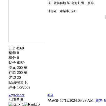
成日覺得佢地 某d野好封閉 ，脫節
仲係老一輩話事, 係咁
UID 4569
精華 0
積分 0
帖子 6289
港元 200 萬
存款 200 萬
聲望 20
閱讀權限 10
註冊 1/5/2008
keywinner
#64
活躍會員
發表於 17/12/2024 09:28 AM
資料