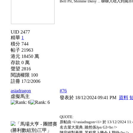
Bell Pit, Shimme Daisy ... 睇睇入唔入到揭
UID 2477
精華
1
積分 744
帖子 21963
港元 18450 萬
存款 0 萬
聲望 2816
閱讀權限 100
註冊 17/2/2006
asiadragon
#76
虛擬馬主
發表於 18/12/2024 09:41 PM
資料
QUOTE:
原帖由 <i>asiadragon</i> 於 13/12/2024 11
名古屋大賞典..雖然係Jpn G3<br />
陣容絕對豪華..某程度上幾令人期待<br />