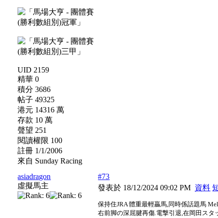
UID 2159
精華 0
積分 3686
帖子 49325
港元 14316 萬
存款 10 萬
聲望 251
閱讀權限 100
註冊 1/1/2006
來自 Sunday Racing
asiadragon
#73
虛擬馬主
發表於 18/12/2024 09:02 PM
資料
保持住JRA 體重最輕贏馬,同時係話題馬 Melod
右前脚の深屈腱再傷.電撃引退,在岡田スタ