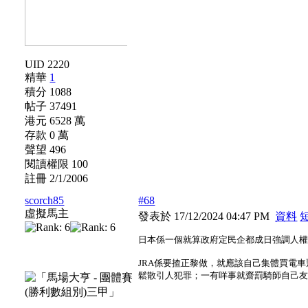
UID 2220
精華
1
積分 1088
帖子 37491
港元 6528 萬
存款 0 萬
聲望 496
閱讀權限 100
註冊 2/1/2006
scorch85
#68
虛擬馬主
發表於 17/12/2024 04:47 PM
資料
日本係一個就算政府定民企都成日強調人
JRA係要揸正黎做，就應該自己集體買電
鬆散引人犯罪；一有咩事就齋罰騎師自己