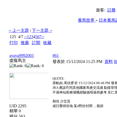
遊客:
註冊
賽馬世界
»
日本賽馬
‹‹ 上一主題
|
下一主題 ››
125
4/7
‹‹
1
2
3
4
5
6
7
››
打印
|
推薦
|
訂閱
|
收藏
標題: 24年12月日本賽馬討論區
ayaya9992003
#61
虛擬馬主
發表於 15/12/2024 11:25 PM
資料
QUOTE:
原帖由
馬佳善
於 15/12/2024 08:46 PM 發
JRA 應該冇同其他國家馬會交流過 點樣管
不過神仙島豬場嘅經驗值唔值得參考 見仁
相信 少交流
UID 2295
成日覺得佢地 某d野好封閉 ，脫節
精華 0
積分 563