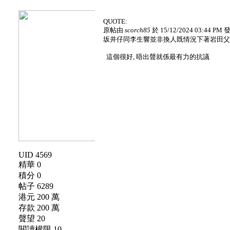
QUOTE:
原帖由
scorch85
於 15/12/2024 03:44 PM
坂井仔同李生響並非換人既情況下著岩田
這個很好, 唔出聲就係最有力的抗議
UID 4569
精華 0
積分 0
帖子 6289
港元 200 萬
存款 200 萬
聲望 20
閱讀權限 10