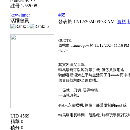
註冊 1/5/2008
keywinner
#65
活躍會員
發表於 17/12/2024 09:33 AM
資料
QUOTE:
原帖由
asiadragon
於 15/12/2024 11:16 P
<br />
其實岩田父果單..
轉馬場時可以容許帶手機..但係又限用途..
騎師容易混淆左平時生活同工作mode而中
個責任就騎師全數食晒..
一係就一刀切..唔畀轉場..
一係就改善..
有d人永遠唔明, 拎住一部受限制的ipad
轉馬場咁長時間一段路程, 無得玩手機對現
UID 4569
精華 0
積分 0