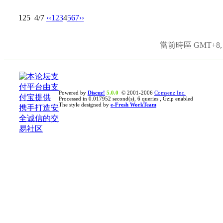
125
4/7
‹‹
1
2
3
4
5
6
7
››
當前時區 GMT+8, 現
Powered by
Discuz!
5.0.0
© 2001-2006
Comsenz Inc.
Processed in 0.017952 second(s), 6 queries , Gzip enabled
The style designed by
e-Fresh WorkTeam