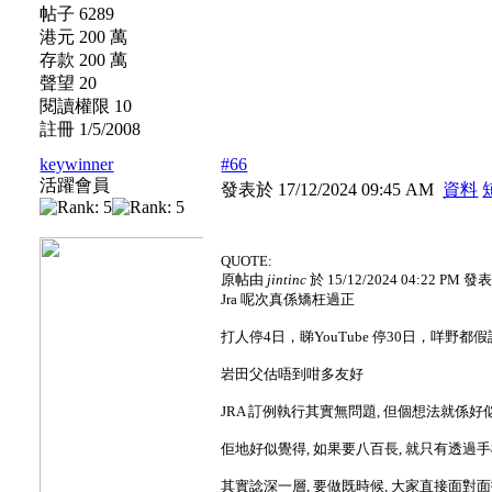
帖子 6289
港元 200 萬
存款 200 萬
聲望 20
閱讀權限 10
註冊 1/5/2008
keywinner
#66
活躍會員
發表於 17/12/2024 09:45 AM
資料
QUOTE:
原帖由
jintinc
於 15/12/2024 04:22 PM 發
Jra 呢次真係矯枉過正
打人停4日，睇YouTube 停30日，咩野
岩田父估唔到咁多友好
JRA 訂例執行其實無問題, 但個想法就係
佢地好似覺得, 如果要八百長, 就只有透過
其實諗深一層, 要做既時候, 大家直接面對面