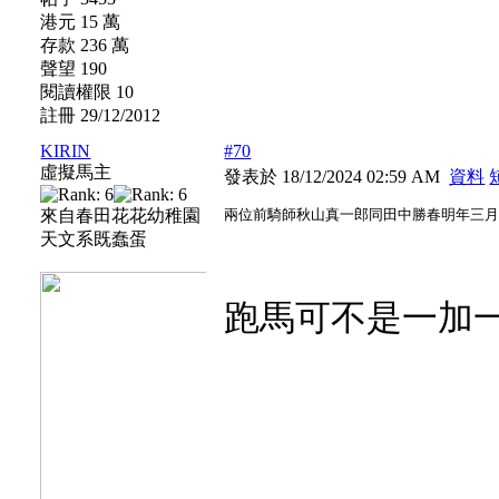
港元 15 萬
存款 236 萬
聲望 190
閱讀權限 10
註冊 29/12/2012
KIRIN
#70
虛擬馬主
發表於 18/12/2024 02:59 AM
資料
來自春田花花幼稚園
兩位前騎師秋山真一郎同田中勝春明年三
天文系既蠢蛋
跑馬可不是一加