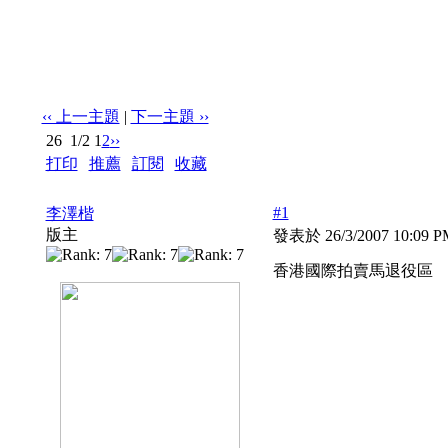
‹‹ 上一主題
|
下一主題 ››
26
1/2
1
2
››
打印
|
推薦
|
訂閱
|
收藏
標題: 香港國際拍賣馬退役區
#1
李澤楷
版主
發表於 26/3/2007 10:09 
香港國際拍賣馬退役區