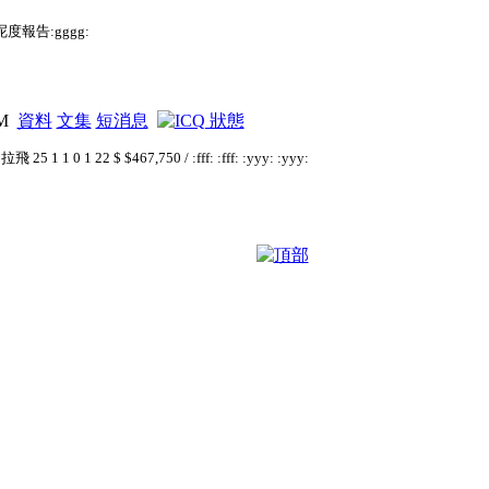
係呢度報告:gggg:
PM
資料
文集
短消息
 1 0 1 22 $ $467,750 / :fff: :fff: :yyy: :yyy: