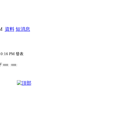
PM
資料
短消息
 10:16 PM 發表
 :tttt: