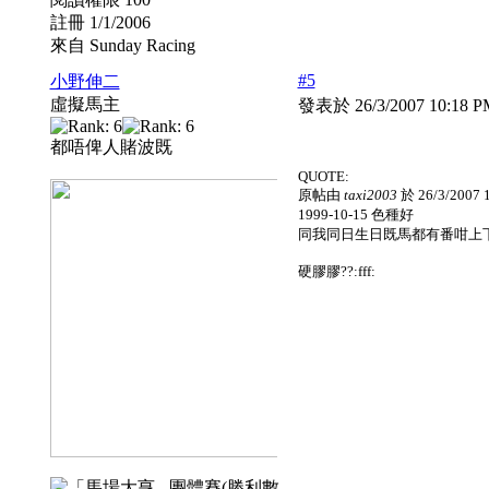
註冊 1/1/2006
來自 Sunday Racing
#5
小野伸二
虛擬馬主
發表於 26/3/2007 10:18 
都唔俾人賭波既
QUOTE:
原帖由
taxi2003
於 26/3/2007
1999-10-15 色種好
同我同日生日既馬都有番咁上下:tttt:
硬膠膠??:fff: