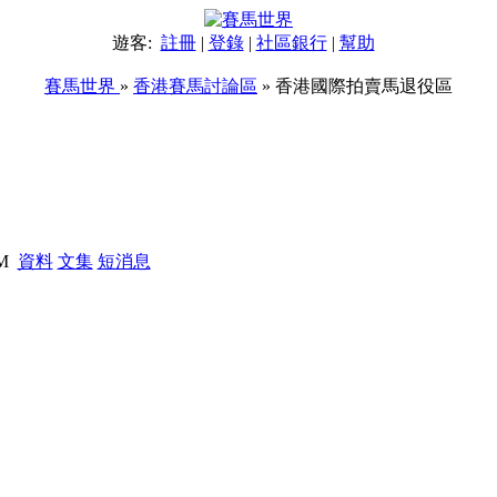
遊客:
註冊
|
登錄
|
社區銀行
|
幫助
賽馬世界
»
香港賽馬討論區
» 香港國際拍賣馬退役區
PM
資料
文集
短消息