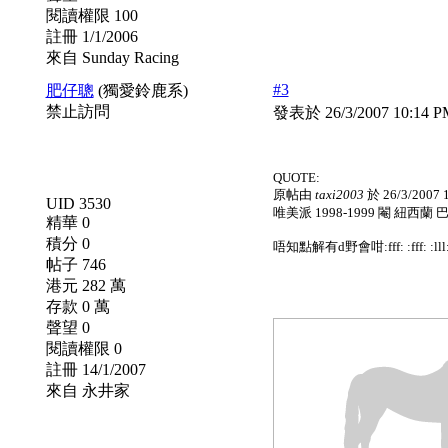
閱讀權限 100
註冊 1/1/2006
來自 Sunday Racing
#3
肥仔聰
(獨愛鈴鹿系)
禁止訪問
發表於 26/3/2007 10:14 
QUOTE:
原帖由
taxi2003
於 26/3/2007
UID 3530
唯美派 1998-1999 閹 紐西蘭 巴拉飛 25 1
精華 0
積分 0
唔知點解有d野會咁:fff: :fff: :ll
帖子 746
港元 282 萬
存款 0 萬
聲望 0
閱讀權限 0
註冊 14/1/2007
來自 永井家