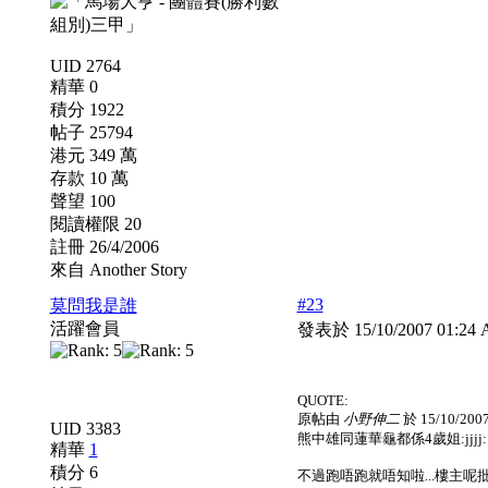
UID 2764
精華 0
積分 1922
帖子 25794
港元 349 萬
存款 10 萬
聲望 100
閱讀權限 20
註冊 26/4/2006
來自 Another Story
#23
莫問我是誰
活躍會員
發表於 15/10/2007 01:2
QUOTE:
原帖由
小野伸二
於 15/10/200
UID 3383
熊中雄同蓮華龜都係4歲姐:jjjj:
精華
1
積分 6
不過跑唔跑就唔知啦...樓主呢批