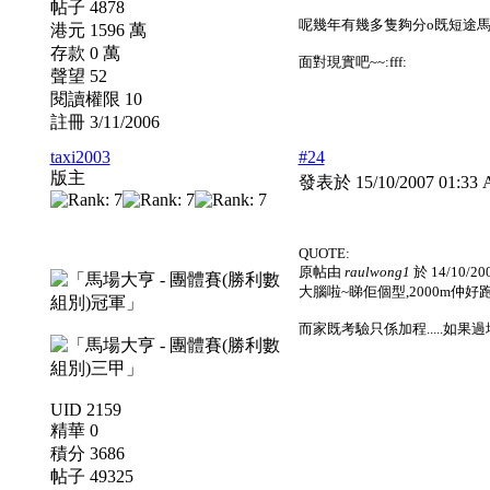
帖子 4878
呢幾年有幾多隻夠分o既短途馬
港元 1596 萬
存款 0 萬
面對現實吧~~:fff:
聲望 52
閱讀權限 10
註冊 3/11/2006
taxi2003
#24
版主
發表於 15/10/2007 01:3
QUOTE:
原帖由
raulwong1
於 14/10/20
大腦啦~睇佢個型,2000m仲好跑,
而家既考驗只係加程.....如果過埋打比
UID 2159
精華 0
積分 3686
帖子 49325