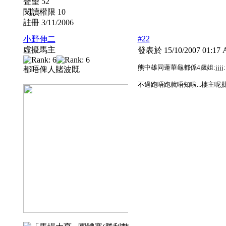
聲望 52
閱讀權限 10
註冊 3/11/2006
#22
小野伸二
虛擬馬主
發表於 15/10/2007 01:1
熊中雄同蓮華龜都係4歲姐:jjjj:
都唔俾人賭波既
不過跑唔跑就唔知啦...樓主呢批