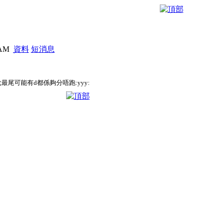
7 AM
資料
短消息
最尾可能有d都係夠分唔跑:yyy: