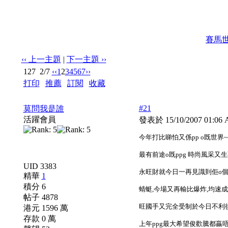
賽馬
‹‹ 上一主題
|
下一主題 ››
127
2/7
‹‹
1
2
3
4
5
6
7
››
打印
|
推薦
|
訂閱
|
收藏
標題: 「爭分跑2008打比之路 － 四歲良駒跟進名單」
#21
莫問我是誰
活躍會員
發表於 15/10/2007 01:0
今年打比睇怕又係pp o既世界~
最有前途o既ppg 時尚風采又生死
UID 3383
永旺財就今日一再見識到佢o個
精華
1
積分 6
蜻蜓,今場又再輸比爆炸,均速成
帖子 4878
旺國手又完全受制於今日不利後上
港元 1596 萬
存款 0 萬
上年ppg最大希望俊歡騰都贏唔到打