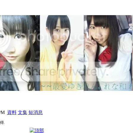
 PM
資料
文集
短消息
得.