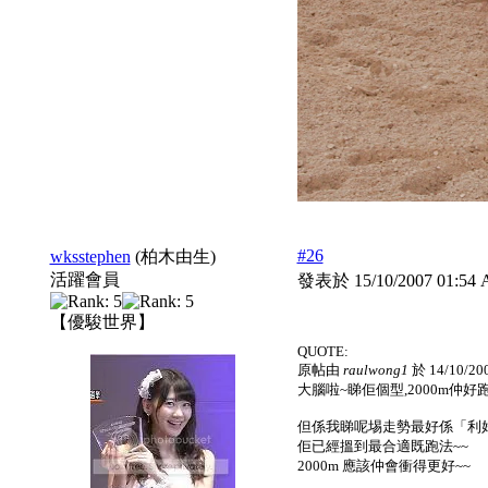
#26
wksstephen
(柏木由生)
活躍會員
發表於 15/10/2007 01:5
【優駿世界】
QUOTE:
原帖由
raulwong1
於 14/10/20
大腦啦~睇佢個型,2000m仲好跑,
但係我睇呢埸走勢最好係「利好
佢已經搵到最合適既跑法~~
2000m 應該仲會衝得更好~~