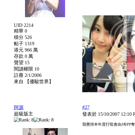
UID 2214
精華 0
積分 526
帖子 1319
港元 966 萬
存款 0 萬
聲望 15
閱讀權限 10
註冊 2/1/2006
來自 【優駿世界】
#27
阿源
超級版主
發表於 15/10/2007 12:10
我覺得本年度打吡會由J布PP奪