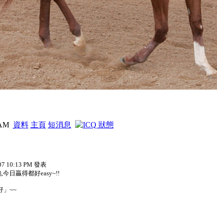
4 AM
資料
主頁
短消息
07 10:13 PM 發表
今日贏得都好easy~!!
」~~