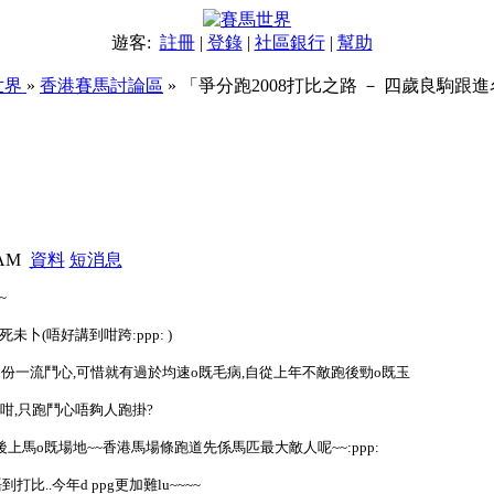
遊客:
註冊
|
登錄
|
社區銀行
|
幫助
世界
»
香港賽馬討論區
» 「爭分跑2008打比之路 － 四歲良駒跟
6 AM
資料
短消息
~
未卜(唔好講到咁跨:ppp: )
份一流鬥心,可惜就有過於均速o既毛病,自從上年不敵跑後勁o既玉
咁,只跑鬥心唔夠人跑掛?
馬o既場地~~香港馬場條跑道先係馬匹最大敵人呢~~:ppp:
比..今年d ppg更加難lu~~~~