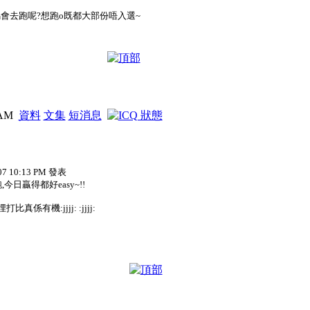
會去跑呢?想跑o既都大部份唔入選~
3 AM
資料
文集
短消息
07 10:13 PM 發表
今日贏得都好easy~!!
真係有機:jjjj: :jjjj: