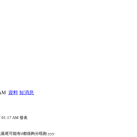
4 AM
資料
短消息
7 01:17 AM 發表
最尾可能有d都係夠分唔跑:yyy: