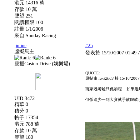
港元 14316 萬
存款 10 萬
聲望 251
閱讀權限 100
註冊 1/1/2006
來自 Sunday Racing
jintinc
#25
虛擬馬主
發表於 15/10/2007 01:4
應援Casino Drive (娛樂場)
QUOTE:
原帖由
taxi2003
於 15/10/200
而家既考驗只係加程.....如果過埋打比
UID 3472
但係達少一到大賽就手軟腳軟:yyy
精華 0
積分 0
帖子 17354
港元 788 萬
存款 10 萬
聲望 180