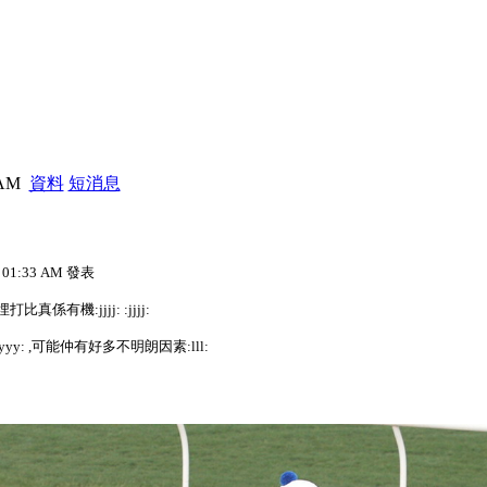
9 AM
資料
短消息
7 01:33 AM 發表
真係有機:jjjj: :jjjj:
: ,可能仲有好多不明朗因素:lll: