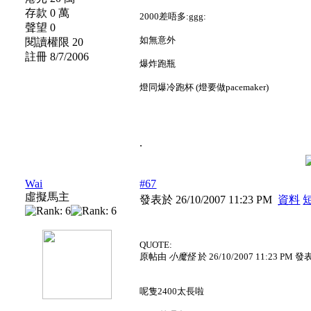
存款 0 萬
2000差唔多:ggg:
聲望 0
如無意外
閱讀權限 20
註冊 8/7/2006
爆炸跑瓶
燈同爆冷跑杯 (燈要做pacemaker)
.
Wai
#67
虛擬馬主
發表於 26/10/2007 11:23 PM
資料
QUOTE:
原帖由
小魔怪
於 26/10/2007 11:23 PM 發
呢隻2400太長啦