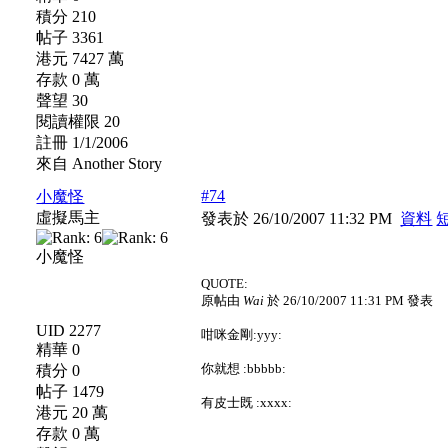
積分 210
帖子 3361
港元 7427 萬
存款 0 萬
聲望 30
閱讀權限 20
註冊 1/1/2006
來自 Another Story
#74
小魔怪
虛擬馬主
發表於 26/10/2007 11:32 PM
資料
小魔怪
QUOTE:
原帖由
Wai
於 26/10/2007 11:31 PM 發表
UID 2277
咁咪金剛:yyy:
精華 0
你就想 :bbbbb:
積分 0
帖子 1479
有皮士既 :xxxx:
港元 20 萬
存款 0 萬