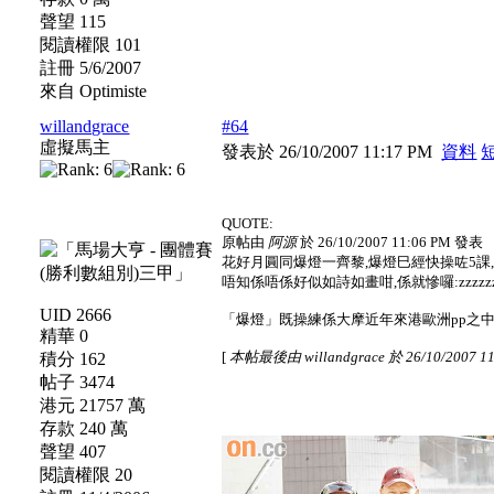
聲望 115
閱讀權限 101
註冊 5/6/2007
來自 Optimiste
willandgrace
#64
虛擬馬主
發表於 26/10/2007 11:17 PM
資料
QUOTE:
原帖由
阿源
於 26/10/2007 11:06 PM 發表
花好月圓同爆燈一齊黎,爆燈巳經快操咗5課
唔知係唔係好似如詩如畫咁,係就慘囉:zzzzzzz
UID 2666
「爆燈」既操練係大摩近年來港歐洲pp之中罕
精華 0
[
本帖最後由 willandgrace 於 26/10/2007 1
積分 162
帖子 3474
港元 21757 萬
存款 240 萬
聲望 407
閱讀權限 20