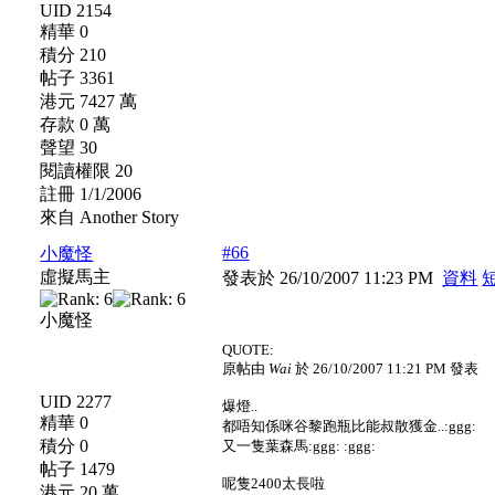
UID 2154
精華 0
積分 210
帖子 3361
港元 7427 萬
存款 0 萬
聲望 30
閱讀權限 20
註冊 1/1/2006
來自 Another Story
#66
小魔怪
虛擬馬主
發表於 26/10/2007 11:23 PM
資料
小魔怪
QUOTE:
原帖由
Wai
於 26/10/2007 11:21 PM 發表
UID 2277
爆燈..
精華 0
都唔知係咪谷黎跑瓶比能叔散獲金..:ggg:
積分 0
又一隻葉森馬:ggg: :ggg:
帖子 1479
呢隻2400太長啦
港元 20 萬