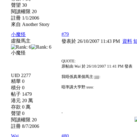
聲望 30
閱讀權限 20
註冊 1/1/2006
來自 Another Story
#79
小魔怪
虛擬馬主
發表於 26/10/2007 11:43 PM
資料
小魔怪
QUOTE:
原帖由
Wai
於 26/10/2007 11:41 PM 發表
UID 2277
我唔係真果個馬主:jjjj:
精華 0
唔準講大亨野:uuu:
積分 0
帖子 1479
港元 20 萬
存款 0 萬
.
聲望 0
閱讀權限 20
註冊 8/7/2006
Wai
#80