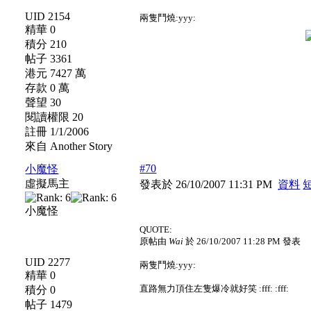
UID 2154
兩隻鬥燒:yyy:
精華 0
積分 210
帖子 3361
港元 7427 萬
存款 0 萬
聲望 30
閱讀權限 20
註冊 1/1/2006
來自 Another Story
#70
小魔怪
虛擬馬主
發表於 26/10/2007 11:31 PM
資料
小魔怪
QUOTE:
原帖由
Wai
於 26/10/2007 11:28 PM 發表
UID 2277
兩隻鬥燒:yyy:
精華 0
直路無力頂住左隻爆冷就好笑 :fff: :fff:
積分 0
帖子 1479