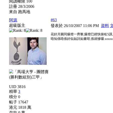
閱讀權限 100
註冊 28/3/2006
來自 跑馬地
#63
阿源
超級版主
發表於 26/10/2007 11:06 PM
資料
花好月圓同爆燈一齊黎,爆燈巳經快操咗5課
唔知係唔係好似如詩如畫咁,係就慘囉:zzzzzzz
UID 3816
精華
3
積分 0
帖子 17647
港元 1818 萬
存款 0 萬