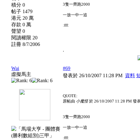
3隻一齊跑2000
積分 0
帖子 1479
一放一中一追
港元 20 萬
存款 0 萬
:fff:
聲望 0
閱讀權限 20
註冊 8/7/2006
.
Wai
#69
虛擬馬主
發表於 26/10/2007 11:28 PM
資料
QUOTE:
原帖由
小魔怪
於 26/10/2007 11:28 PM 發
3隻一齊跑2000
一放一中一追
:fff: