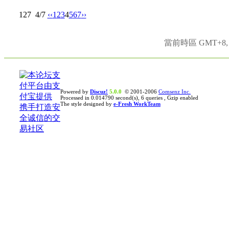
127
4/7
‹‹
1
2
3
4
5
6
7
››
當前時區 GMT+8, 現
Powered by
Discuz!
5.0.0
© 2001-2006
Comsenz Inc.
Processed in 0.014790 second(s), 6 queries , Gzip enabled
The style designed by
e-Fresh WorkTeam