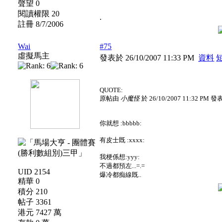
聲望 0
閱讀權限 20
.
註冊 8/7/2006
Wai
#75
虛擬馬主
發表於 26/10/2007 11:33 PM
資料
QUOTE:
原帖由
小魔怪
於 26/10/2007 11:32 PM 發
你就想 :bbbbb:
有皮士既 :xxxx:
我梗係想:yyy:
不過都預左...=.=
UID 2154
爆冷都痴線既..
精華 0
積分 210
帖子 3361
港元 7427 萬