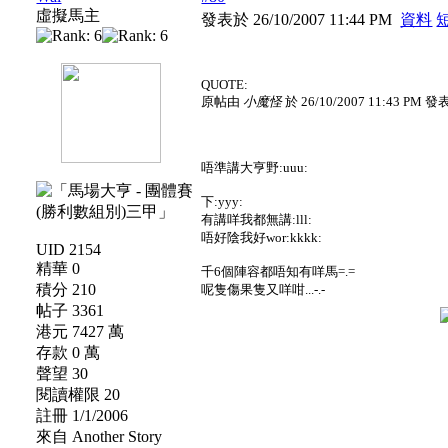
虛擬馬主
發表於 26/10/2007 11:44 PM
資料
QUOTE:
原帖由
小魔怪
於 26/10/2007 11:43 PM 發
唔準講大亨野:uuu:
下:yyy:
有講咩我都無講:lll:
唔好陰我好wor:kkkk:
UID 2154
精華 0
千6個陣容都唔知有咩馬=.=
積分 210
呢隻傷果隻又咩咁...-.-
帖子 3361
港元 7427 萬
存款 0 萬
聲望 30
閱讀權限 20
註冊 1/1/2006
來自 Another Story