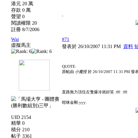
港元 20 萬
存款 0 萬
.
聲望 0
閱讀權限 20
註冊 8/7/2006
Wai
#71
虛擬馬主
發表於 26/10/2007 11:31 PM
資料
QUOTE:
原帖由
小魔怪
於 26/10/2007 11:31 PM 發
直路無力頂住左隻爆冷就好笑 :fff: :fff:
咁咪金剛:yyy:
UID 2154
精華 0
積分 210
帖子 3361