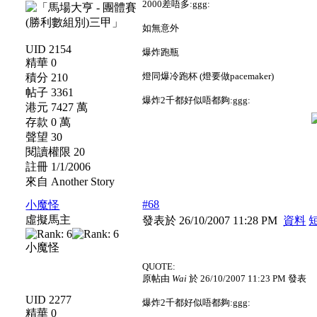
2000差唔多:ggg:
如無意外
UID 2154
爆炸跑瓶
精華 0
燈同爆冷跑杯 (燈要做pacemaker)
積分 210
帖子 3361
爆炸2千都好似唔都夠:ggg:
港元 7427 萬
存款 0 萬
聲望 30
閱讀權限 20
註冊 1/1/2006
來自 Another Story
#68
小魔怪
虛擬馬主
發表於 26/10/2007 11:28 PM
資料
小魔怪
QUOTE:
原帖由
Wai
於 26/10/2007 11:23 PM 發表
UID 2277
爆炸2千都好似唔都夠:ggg:
精華 0