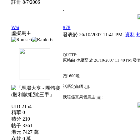
註冊 8/7/2006
.
Wai
#78
虛擬馬主
發表於 26/10/2007 11:41 PM
資料
QUOTE:
原帖由
小魔怪
於 26/10/2007 11:40 PM 發
跑1600啦
話唔定贏晒 :jjj:
我唔係真果個馬主:jjjj:
UID 2154
精華 0
積分 210
帖子 3361
港元 7427 萬
存款 0 萬