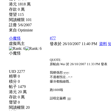
港元 1818 萬
存款 0 萬
聲望 115
閱讀權限 101
註冊 5/6/2007
來自 Optimiste
#77
小魔怪
虛擬馬主
發表於 26/10/2007 11:40 PM
資料
小魔怪
QUOTE:
原帖由
Wai
於 26/10/2007 11:33 PM 發表
UID 2277
我梗係想:yyy:
精華 0
不過都預左...=.=
積分 0
爆冷都痴線既..
帖子 1479
跑1600啦
港元 20 萬
存款 0 萬
話唔定贏晒 :jjj:
聲望 0
閱讀權限 20