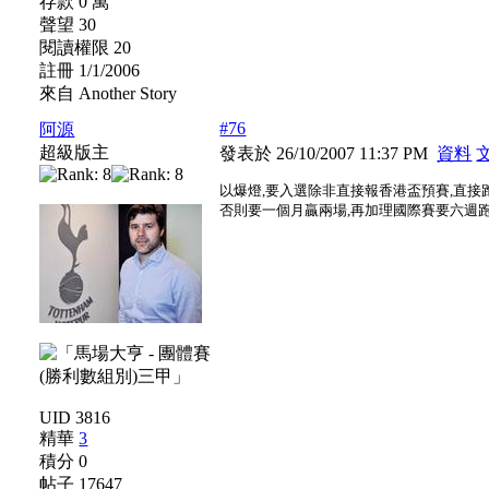
存款 0 萬
聲望 30
閱讀權限 20
註冊 1/1/2006
來自 Another Story
#76
阿源
超級版主
發表於 26/10/2007 11:37 PM
資料
以爆燈,要入選除非直接報香港盃預賽,直接
否則要一個月贏兩場,再加理國際賽要六週跑三
UID 3816
精華
3
積分 0
帖子 17647