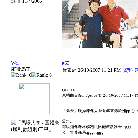
註冊 11/4/2006
Wai
#65
虛擬馬主
發表於 26/10/2007 11:21 PM
資料
QUOTE:
原帖由
willandgrace
於 26/10/2007 11:17
「爆燈」既操練係大摩近年來港歐洲pp之中旱
爆燈..
都唔知係咪谷黎跑瓶比能叔散獲金..:ggg:
又一隻葉森馬:ggg: :ggg: