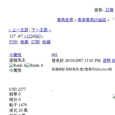
遊客:
註冊
賽馬世界
»
香港賽馬討論區
» 
‹‹ 上一主題
|
下一主題 ››
127
4/7
‹‹
1
2
3
4
5
6
7
››
打印
|
推薦
|
訂閱
|
收藏
標題: 「爭分跑2008打比之路 － 四歲良駒跟進名單」
#61
小魔怪
虛擬馬主
發表於 26/10/2007 11:01 PM
資料
喜蓮精彩 秒秒當先 呢2隻都可以byebye啦
小魔怪
UID 2277
.
精華 0
積分 0
帖子 1479
港元 20 萬