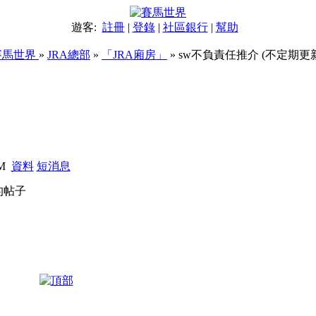
遊客:
註冊
|
登錄
|
社區銀行
|
幫助
賽馬世界
»
JRA總部
»
「JRA廂房」
» sw不負責任推介 (不定期更
PM
資料
短消息
的帖子