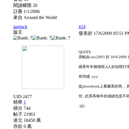
閱讀權限 20
註冊 1/1/2006
來自 Around the World
iamjack
#24
版主
發表於 17/6/2009 05:51 
QUOTE:
原帖由
taxi2003
於 16/6/2009
磺系年年都係咁,d人好似唔打理到d
有同感 :yyy:
從photobook上看礦系的馬 ..
但 , 此系馬每年的成績也是不俗的
UID 2477
精華
1
:jjjj:
積分 744
帖子 21963
港元 18450 萬
存款 0 萬