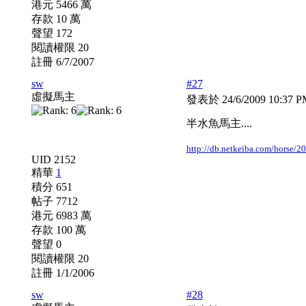
港元 5466 萬
存款 10 萬
聲望 172
閱讀權限 20
註冊 6/7/2007
sw
#27
虛擬馬主
發表於 24/6/2009 10:37 
半水魚馬主....
http://db.netkeiba.com/horse/
UID 2152
精華
1
積分 651
帖子 7712
港元 6983 萬
存款 100 萬
聲望 0
閱讀權限 20
註冊 1/1/2006
sw
#28