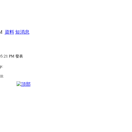
PM
資料
短消息
 05:21 PM 發表
p:
l: