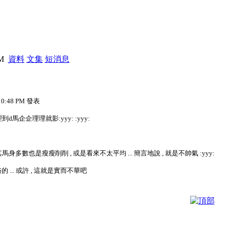
PM
資料
文集
短消息
 10:48 PM 發表
馬企企理理就影:yyy: :yyy:
. 其馬身多數也是瘦瘦削削 , 或是看來不太平均 ... 簡言地說 , 就是不帥氣 :yyy:
 ... 或許 , 這就是實而不華吧