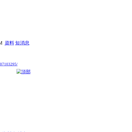
PM
資料
短消息
2007103295/