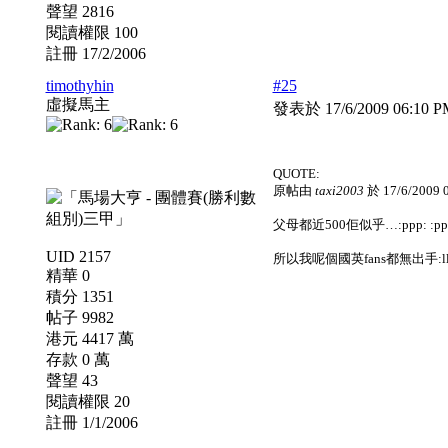
聲望 2816
閱讀權限 100
註冊 17/2/2006
timothyhin
#25
虛擬馬主
發表於 17/6/2009 06:10 
QUOTE:
原帖由
taxi2003
於 17/6/2009
父母都近500佢似乎…:ppp: :pp
UID 2157
所以我呢個國英fans都無出手:lll
精華 0
積分 1351
帖子 9982
港元 4417 萬
存款 0 萬
聲望 43
閱讀權限 20
註冊 1/1/2006