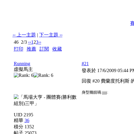
‹‹ 上一主題
|
下一主題 ››
46
2/3
‹‹
1
2
3
››
打印
|
推薦
|
訂閱
|
收藏
標題: sw不負責任推介 (不定期更新)
Running
#21
虛擬馬主
發表於 17/6/2009 05:44 
回復 #20 費蘭度托利斯 
身型幾靚喎:jjjj:
UID 2195
精華
36
積分 1352
帖子 25073