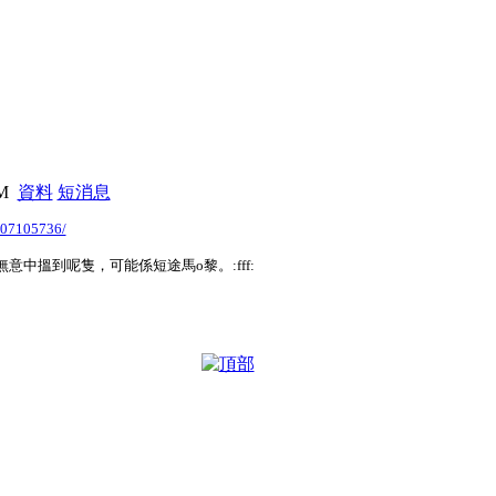
PM
資料
短消息
2007105736/
個陣，無意中搵到呢隻，可能係短途馬o黎。:fff: