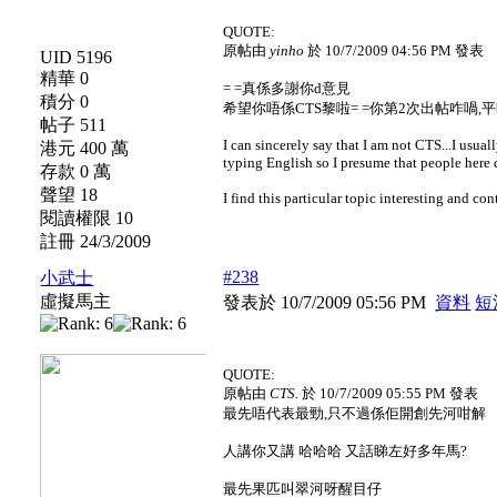
QUOTE:
原帖由
yinho
於 10/7/2009 04:56 PM 發表
UID 5196
精華 0
= =真係多謝你d意見
積分 0
希望你唔係CTS黎啦= =你第2次出帖咋喎,平時唔係
帖子 511
I can sincerely say that I am not CTS...I usua
港元 400 萬
typing English so I presume that people here 
存款 0 萬
聲望 18
I find this particular topic interesting and con
閱讀權限 10
註冊 24/3/2009
#238
小武士
虛擬馬主
發表於 10/7/2009 05:56 PM
資料
短
QUOTE:
原帖由
CTS.
於 10/7/2009 05:55 PM 發表
最先唔代表最勁,只不過係佢開創先河咁解
人講你又講 哈哈哈 又話睇左好多年馬?
最先果匹叫翠河呀醒目仔