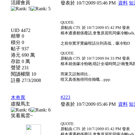
活躍會員
發表於 10/7/2009 05:46 PM
資料
短
QUOTE:
原帖由
CTS.
於 10/7/2009 05:42 PM 發表
UID 4472
根本通通都係廢話,拿隻原居民同爆冷離tal
精華 0
積分 0
之前你實牙實齒咁話分到高低，爆冷勁D
帖子 937
QUOTE:
港元 690 萬
原帖由
CTS.
於 10/7/2009 04:33 PM 發表
存款 0 萬
根本就係爆冷勁啲,唔計全場時間,計兩隻馬
聲望 231
閱讀權限 10
而家又話無得比...
咁又真係無得同你拗嘅...:ppp:
註冊 27/3/2008
#223
木奇異
虛擬馬主
發表於 10/7/2009 05:46 PM
資料
短
笑看風雲~
QUOTE:
原帖由
CTS.
於 10/7/2009 05:42 PM 發表
根本通通都係廢話,拿隻原居民同爆冷離tal