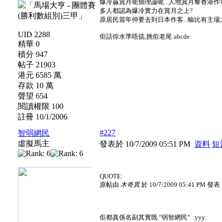
爆冷贏賞月呢個理論呢...人地賞月黎香港作
多人都認為爆冷實力在賞月之上?
原居民當年仲要去到日本作客...輸比有主場之利
UID 2288
佢話你水準唔掂,挑佢老尾:abcde:
精華 0
積分 947
帖子 21903
港元 6585 萬
存款 10 萬
聲望 654
閱讀權限 100
註冊 10/1/2006
#227
智弱網民
虛擬馬主
發表於 10/7/2009 05:51 PM
資料
短
QUOTE:
原帖由
木奇異
於 10/7/2009 05:41 PM 發表
佢都真係名副其實既 "弱智網民" :yyy: