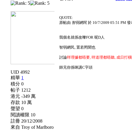
QUOTE:
原帖由
智弱網民
於 10/7/2009 05:51 PM 
我個名就係改嚟FOR 呢D人
智弱網民, 置若罔聞也
討論
咩理據都唔要, 咩道理都唔聽, 成日打
師兄你係咪講C字頭
UID 4992
精華
1
積分 0
帖子 1212
港元 -349 萬
存款 10 萬
聲望 0
閱讀權限 10
註冊 20/12/2008
來自 Troy of Marlboro