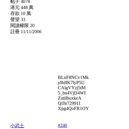
帖子 4078
港元 448 萬
存款 10 萬
聲望 33
閱讀權限 20
註冊 11/11/2006
BLuF8NCv1Mk
yBdIK7lyP5U
CAlgVYzj5tM
5_bn4VjD4WI
ZutiIboxkeA
QfJir72991I
Xpg4QoFR1OY
#240
小武士