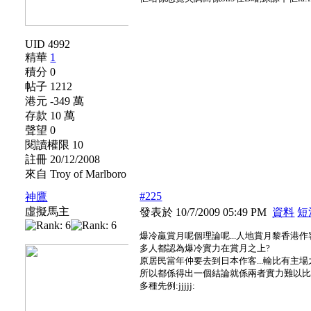
UID 4992
精華
1
積分 0
帖子 1212
港元 -349 萬
存款 10 萬
聲望 0
閱讀權限 10
註冊 20/12/2008
來自 Troy of Marlboro
#225
神鷹
虛擬馬主
發表於 10/7/2009 05:49 PM
資料
短
爆冷贏賞月呢個理論呢...人地賞月黎香港作
多人都認為爆冷實力在賞月之上?
原居民當年仲要去到日本作客...輸比有主場
所以都係得出一個結論就係兩者實力難以比
多種先例:jjjjj: