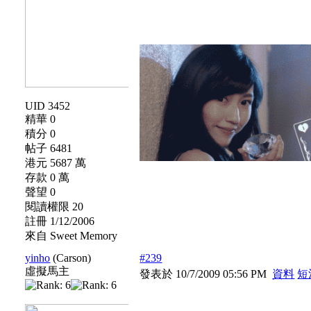
UID 3452
精華 0
積分 0
帖子 6481
港元 5687 萬
存款 0 萬
聲望 0
閱讀權限 20
註冊 1/12/2006
來自 Sweet Memory
yinho
(Carson)
#239
虛擬馬主
發表於 10/7/2009 05:56 PM
資料
短