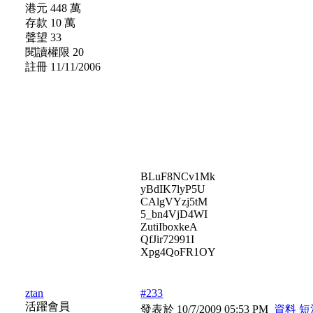
港元 448 萬
存款 10 萬
聲望 33
閱讀權限 20
註冊 11/11/2006
BLuF8NCv1Mk
yBdIK7lyP5U
CAlgVYzj5tM
5_bn4VjD4WI
ZutiIboxkeA
QfJir72991I
Xpg4QoFR1OY
ztan
#233
活躍會員
發表於 10/7/2009 05:53 PM
資料
短