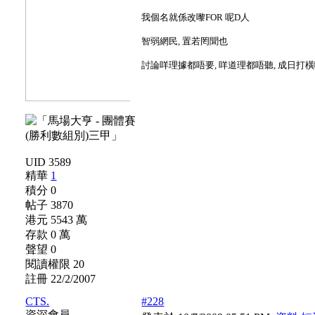
我個名就係改嚟FOR 呢D人
智弱網民, 置若罔聞也
討論咩理據都唔要, 咩道理都唔聽, 成日打橫
UID 3589
精華
1
積分 0
帖子 3870
港元 5543 萬
存款 0 萬
聲望 0
閱讀權限 20
註冊 22/2/2007
CTS.
#228
資深會員