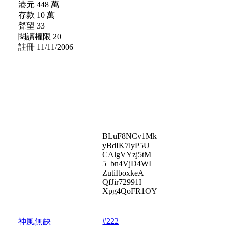
港元 448 萬
存款 10 萬
聲望 33
閱讀權限 20
註冊 11/11/2006
BLuF8NCv1Mk
yBdIK7lyP5U
CAlgVYzj5tM
5_bn4VjD4WI
ZutiIboxkeA
QfJir72991I
Xpg4QoFR1OY
#222
神風無缺