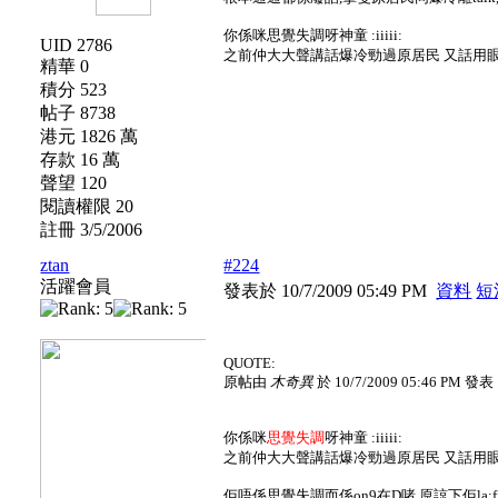
你係咪思覺失調呀神童 :iiiii:
UID 2786
之前仲大大聲講話爆冷勁過原居民 又話用眼就睇到
精華 0
積分 523
帖子 8738
港元 1826 萬
存款 16 萬
聲望 120
閱讀權限 20
註冊 3/5/2006
ztan
#224
活躍會員
發表於 10/7/2009 05:49 PM
資料
短
QUOTE:
原帖由
木奇異
於 10/7/2009 05:46 PM 發表
你係咪
思覺失調
呀神童 :iiiii:
之前仲大大聲講話爆冷勁過原居民 又話用眼就睇到
佢唔係思覺失調而係on9在D啫,原諒下佢la:fff: 