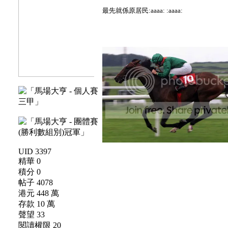
最先就係原居民:aaaa: :aaaa:
UID 3397
精華 0
積分 0
帖子 4078
港元 448 萬
存款 10 萬
聲望 33
閱讀權限 20