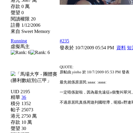
港元 5687 萬
存款 0 萬
聲望 0
閱讀權限 20
註冊 1/12/2006
來自 Sweet Memory
Running
#235
虛擬馬主
發表於 10/7/2009 05:54 PM
資料
短
QUOTE:
原帖由
yinho
於 10/7/2009 05:53 PM 發表
最先就係原居民:aaaa: :aaaa:
UID 2195
一定唔係架啦，因為最先遠征o個隻叫翠河
精華
36
不過原居民真係周遊列國咁滯，呢樣o野連
積分 1352
帖子 25073
港元 2750 萬
存款 10 萬
聲望 30