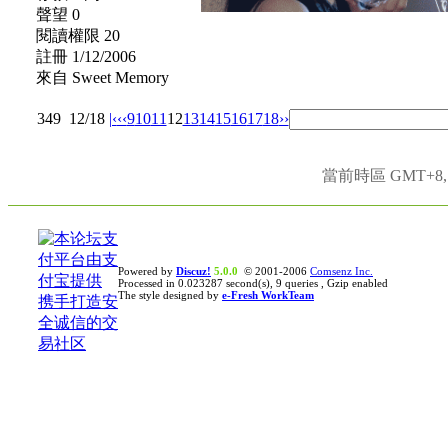
聲望 0
閱讀權限 20
註冊 1/12/2006
來自 Sweet Memory
349
12/18
|‹
‹‹
9
10
11
12
13
14
15
16
17
18
››
當前時區 GMT+8, 現
Powered by
Discuz!
5.0.0
© 2001-2006
Comsenz Inc.
Processed in 0.023287 second(s), 9 queries , Gzip enabled
The style designed by
e-Fresh WorkTeam