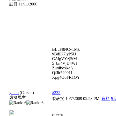
註冊 11/11/2006
BLuF8NCv1Mk
yBdIK7lyP5U
CAlgVYzj5tM
5_bn4VjD4WI
ZutiIboxkeA
QfJir72991I
Xpg4QoFR1OY
yinho
(Carson)
#232
虛擬馬主
發表於 10/7/2009 05:53 PM
資料
短
QUOTE: