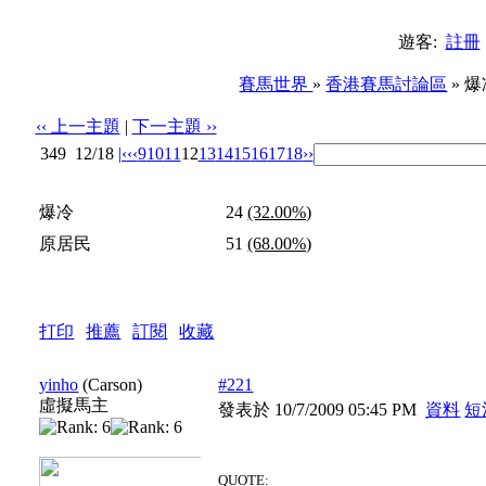
遊客:
註冊
賽馬世界
»
香港賽馬討論區
» 
‹‹ 上一主題
|
下一主題 ››
349
12/18
|‹
‹‹
9
10
11
12
13
14
15
16
17
18
››
投票標題: 爆冷同原居民都係同父系的長途霸王,邊隻更強? 
爆冷
24
(32.00%)
原居民
51
(68.00%)
打印
|
推薦
|
訂閱
|
收藏
標題: 爆冷同原居民都係同父系的長途霸王,邊隻更強?
yinho
(Carson)
#221
虛擬馬主
發表於 10/7/2009 05:45 PM
資料
短
QUOTE: