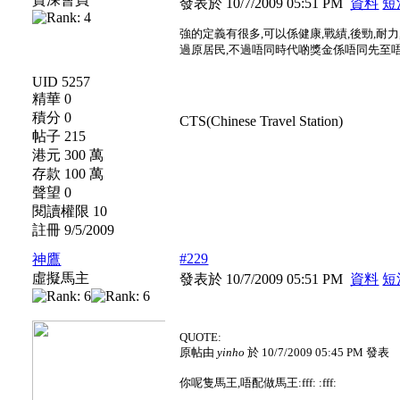
發表於 10/7/2009 05:51 PM
資料
短
強的定義有很多,可以係健康,戰績,後勁,耐
過原居民,不過唔同時代啲獎金係唔同先至
UID 5257
精華 0
積分 0
CTS(Chinese Travel Station)
帖子 215
港元 300 萬
存款 100 萬
聲望 0
閱讀權限 10
註冊 9/5/2009
#229
神鷹
虛擬馬主
發表於 10/7/2009 05:51 PM
資料
短
QUOTE:
原帖由
yinho
於 10/7/2009 05:45 PM 發表
你呢隻馬王,唔配做馬王:fff: :fff: