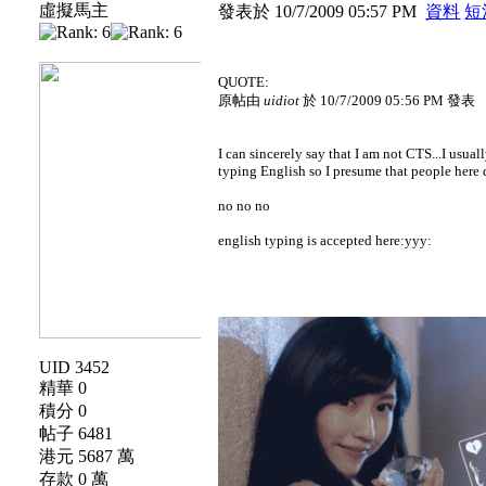
虛擬馬主
發表於 10/7/2009 05:57 PM
資料
短
QUOTE:
原帖由
uidiot
於 10/7/2009 05:56 PM 發表
I can sincerely say that I am not CTS...I usua
typing English so I presume that people here do
no no no
english typing is accepted here:yyy:
UID 3452
精華 0
積分 0
帖子 6481
港元 5687 萬
存款 0 萬