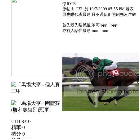
QUOTE:
原帖由
CTS.
於 10/7/2009 05:55 PM 發表
最先唔代表最勁,只不過係佢開創先河咁解
首先最先唔係佢,翠河:ppp: :ppp:
亦冇人話佢最勁:ooo: :ooo:
UID 3397
精華 0
積分 0