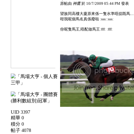
原帖由
神鷹
於 10/7/2009 05:44 PM 發表
望族同高樓大廈原來係一隻水準唔掂既馬....
咁我呢個馬名真係廢啦 :sss::sss:
你呢隻馬王,唔配做馬王:fff: :fff:
UID 3397
精華 0
積分 0
帖子 4078