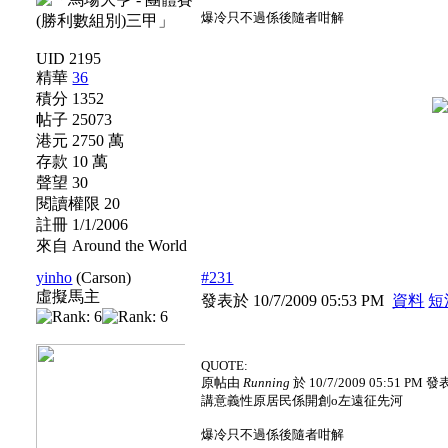
爆冷只不過係後隨者咁解
UID 2195
精華
36
積分 1352
帖子 25073
港元 2750 萬
存款 10 萬
聲望 30
閱讀權限 20
註冊 1/1/2006
來自 Around the World
yinho
(Carson)
#231
虛擬馬主
發表於 10/7/2009 05:53 PM
資料
短
QUOTE:
原帖由
Running
於 10/7/2009 05:51 PM 發
講意義性原居民係開創o左遠征先河
爆冷只不過係後隨者咁解