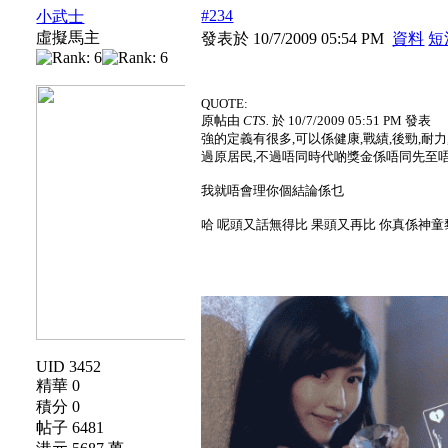
#234
小武士
虛擬馬主
發表於 10/7/2009 05:54 PM
資料
短
QUOTE:
原帖由
CTS.
於 10/7/2009 05:51 PM 發表
強的定義有很多,可以係健康,戰績,後勁,耐
過原居民,不過唔同時代啲獎金係唔同先至
我就唔會理你個結論係乜
哈 呢頭又話無得比 果頭又再比 你真係神童黎:j
UID 3452
精華 0
積分 0
帖子 6481