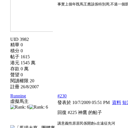
事實上個年既馬王應該係特別周,不過一個凱
UID 3982
精華 0
積分 0
帖子 1615
港元 1545 萬
存款 0 萬
聲望 0
閱讀權限 20
註冊 26/8/2007
Running
#230
虛擬馬主
發表於 10/7/2009 05:51 PM
資料
短
回復 #225 神鷹 的帖子
講意義性原居民係開創o左遠征先河