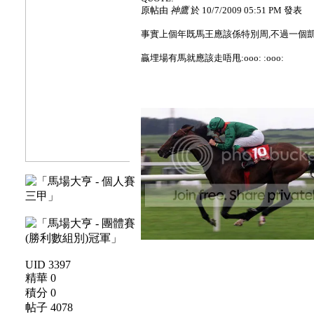
原帖由
神鷹
於 10/7/2009 05:51 PM 發表
事實上個年既馬王應該係特別周,不過一個凱
贏埋場有馬就應該走唔甩:ooo: :ooo:
UID 3397
精華 0
積分 0
帖子 4078