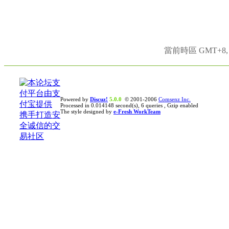
當前時區 GMT+8, 現
Powered by
Discuz!
5.0.0
© 2001-2006
Comsenz Inc.
Processed in 0.014148 second(s), 6 queries , Gzip enabled
The style designed by
e-Fresh WorkTeam