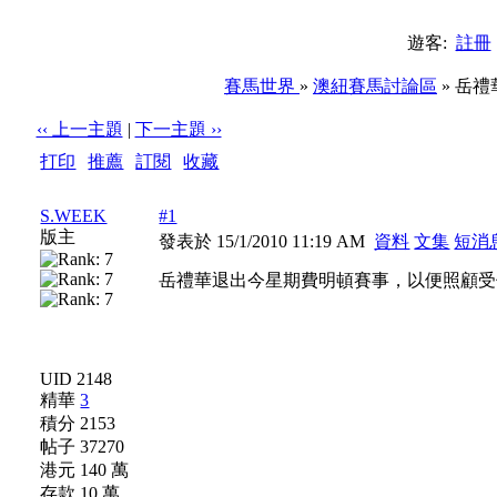
遊客:
註冊
賽馬世界
»
澳紐賽馬討論區
» 岳
‹‹ 上一主題
|
下一主題 ››
打印
|
推薦
|
訂閱
|
收藏
標題: 岳禮華退出今星期費明頓賽事，以便照顧受傷的母親
S.WEEK
#1
版主
發表於 15/1/2010 11:19 AM
資料
文集
短消
岳禮華退出今星期費明頓賽事，以便照顧受
UID 2148
精華
3
積分 2153
帖子 37270
港元 140 萬
存款 10 萬