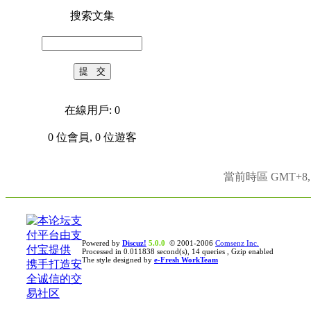
搜索文集
在線用戶: 0
0
位會員,
0
位遊客
當前時區 GMT+8, 現
Powered by
Discuz!
5.0.0
© 2001-2006
Comsenz Inc.
Processed in 0.011838 second(s), 14 queries , Gzip enabled
The style designed by
e-Fresh WorkTeam