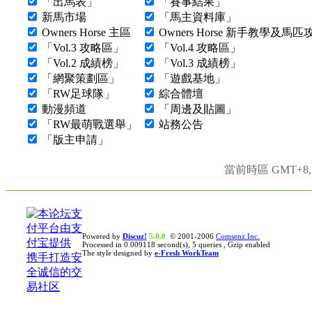
「出馬表」
「賽事結果」
新馬市場
「馬主資料庫」
Owners Horse 主區
Owners Horse 新手教學及馬
「Vol.3 攻略區」
「Vol.4 攻略區」
「Vol.2 成績榜」
「Vol.3 成績榜」
「網聚策劃區」
「遊戲基地」
「RW足球隊」
綜合體壇
動漫頻道
「周邊及貼圖」
「RW最萌戰選舉」
站務公告
「版主申請」
當前時區 GMT+8, 現
Powered by
Discuz!
5.0.0
© 2001-2006
Comsenz Inc.
Processed in 0.009118 second(s), 5 queries , Gzip enabled
The style designed by
e-Fresh WorkTeam