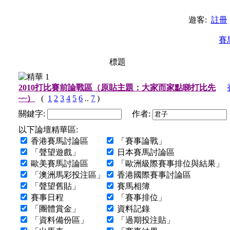
遊客:
註冊
賽
標題
2010打比賽前論戰區（原貼主題：大家而家點睇打比先
~~）
(
1
2
3
4
5
6
..
7
)
關鍵字:
作者:
以下論壇精華區:
香港賽馬討論區
「賽事論戰」
「聲望遊戲」
日本賽馬討論區
歐美賽馬討論區
「歐洲級際賽事排位與結果」
「澳洲馬彩投注區」
香港國際賽事討論區
「聲望舊貼」
賽馬相簿
賽事日程
「賽事排位」
「團體賞金」
資料記錄
「資料備份區」
「過期投注貼」