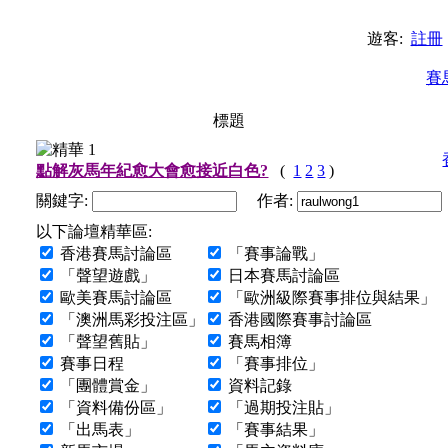
遊客:
註冊
賽
標題
點解灰馬年紀愈大會愈接近白色?
(
1
2
3
)
關鍵字:
作者:
以下論壇精華區:
香港賽馬討論區
「賽事論戰」
「聲望遊戲」
日本賽馬討論區
歐美賽馬討論區
「歐洲級際賽事排位與結果」
「澳洲馬彩投注區」
香港國際賽事討論區
「聲望舊貼」
賽馬相簿
賽事日程
「賽事排位」
「團體賞金」
資料記錄
「資料備份區」
「過期投注貼」
「出馬表」
「賽事結果」