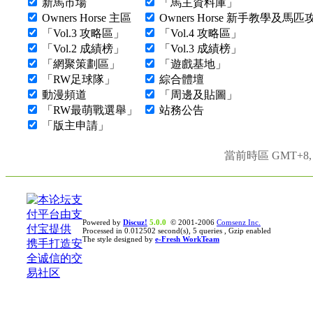
新馬市場
「馬主資料庫」
Owners Horse 主區
Owners Horse 新手教學及馬
「Vol.3 攻略區」
「Vol.4 攻略區」
「Vol.2 成績榜」
「Vol.3 成績榜」
「網聚策劃區」
「遊戲基地」
「RW足球隊」
綜合體壇
動漫頻道
「周邊及貼圖」
「RW最萌戰選舉」
站務公告
「版主申請」
當前時區 GMT+8, 現
Powered by
Discuz!
5.0.0
© 2001-2006
Comsenz Inc.
Processed in 0.012502 second(s), 5 queries , Gzip enabled
The style designed by
e-Fresh WorkTeam