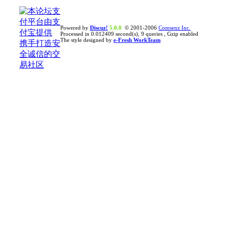
Powered by
Discuz!
5.0.0
© 2001-2006
Comsenz Inc.
Processed in 0.012409 second(s), 9 queries , Gzip enabled
The style designed by
e-Fresh WorkTeam