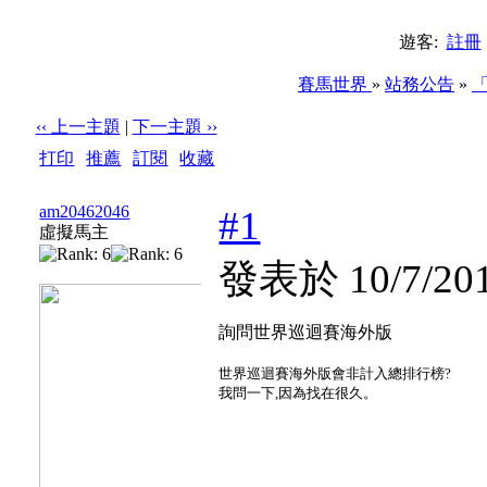
遊客:
註冊
賽馬世界
»
站務公告
»
‹‹ 上一主題
|
下一主題 ››
打印
|
推薦
|
訂閱
|
收藏
標題: 詢問世界巡迴賽海外版
am20462046
#1
虛擬馬主
發表於 10/7/201
詢問世界巡迴賽海外版
世界巡迴賽海外版會非計入總排行榜?
我問一下,因為找在很久。