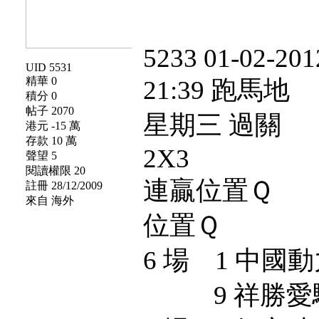
5233 01-02-201
UID 5531
精華 0
21:39 跑馬地
積分 0
帖子 2070
星期三 過關
港元 -15 萬
存款 10 萬
2X3
聲望 5
閱讀權限 20
連贏位置Ｑ
註冊 28/12/2009
來自 海外
位置Ｑ
6 場 1 中國動
9 祥勝愛