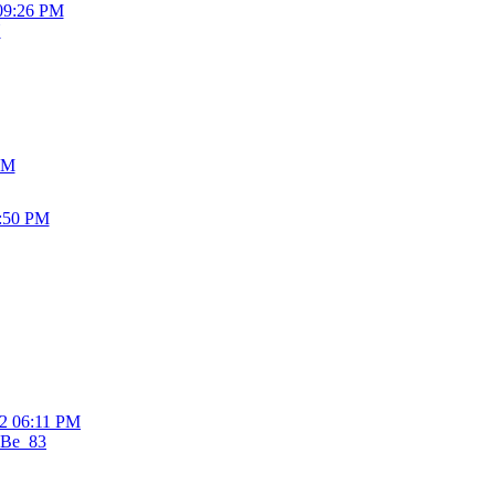
09:26 PM
Y
PM
1:50 PM
12 06:11 PM
Be_83