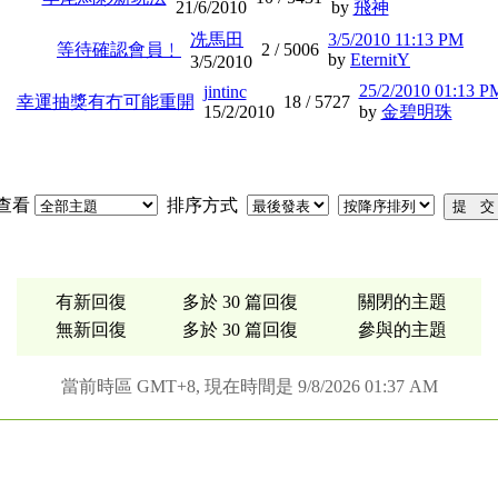
21/6/2010
by
飛神
冼馬田
3/5/2010 11:13 PM
等待確認會員﹗
2 /
5006
by
EternitY
3/5/2010
25/2/2010 01:13 P
jintinc
幸運抽獎有冇可能重開
18 /
5727
15/2/2010
by
金碧明珠
查看
排序方式
有新回復
多於 30 篇回復
關閉的主題
無新回復
多於 30 篇回復
參與的主題
當前時區 GMT+8, 現在時間是 9/8/2026 01:37 AM