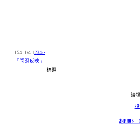
154
1/4
1
2
3
4
››
「問題反映」
標題
論
投
想問吓「