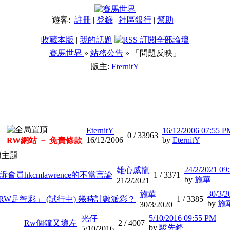
遊客:
註冊
|
登錄
|
社區銀行
|
幫助
收藏本版
|
我的話題
賽馬世界
»
站務公告
» 「問題反映」
版主:
EternitY
EternitY
16/12/2006 07:55 P
0 /
33963
16/12/2006
by
EternitY
RW網站 － 免責條款
壇主題
24/2/2021 09
雄心威龍
訴會員hkcmlawrence的不當言論
1 /
3371
by
施華
21/2/2021
30/3/2
施華
RW足智彩」 (試行中) 幾時計數派彩？
1 /
3385
by
施
30/3/2020
5/10/2016 09:55 PM
光仔
Rw個鐘又壞左
2 /
4007
by
駿先鋒
5/10/2016