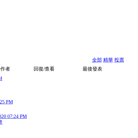
全部
精華
投票
作者
回復/查看
最後發表
M
:25 PM
020 07:24 PM
華