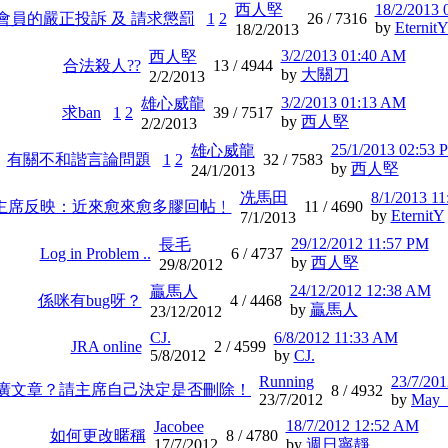
西人堅
18/2/2013 
會員的嚴正投訴 及 請求懲罰
1
2
26 /
7316
by
Eternit
18/2/2013
3/2/2013 01:40 AM
西人堅
合法殺人??
13 /
4944
by
大關刀
2/2/2013
3/2/2013 01:13 AM
雄心威龍
求ban
1
2
39 /
7517
by
西人堅
2/2/2013
25/1/2013 02:53 
雄心威龍
有關不和諧言論問題
1
2
32 /
7583
by
西人堅
24/1/2013
冼馬田
8/1/2013 1
主席反映：近來愈來愈多膠回帖﹗
11 /
4690
by
EternitY
7/1/2013
29/12/2012 11:57 PM
長毛
Log in Problem ..
6 /
4737
by
西人堅
29/8/2012
24/12/2012 12:38 AM
贏馬人
係咪有bug呀？
4 /
4468
by
贏馬人
23/12/2012
CJ.
6/8/2012 11:33 AM
JRA online
2 /
4599
5/8/2012
by
CJ.
Running
23/7/20
廣文章？請主席自己決定是否刪除！
8 /
4932
23/7/2012
by
May_
18/7/2012 12:52 AM
Jacobee
如何更改暱稱
8 /
4780
17/7/2012
by
週日寧靜