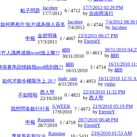
17/7/2012 02:29 PM
Jacobee
帖子問題
6 /
4712
17/7/2012
by
自由雨滇行
Jacobee
7/4/2012 08:30
如何將相片/短片成為個人簽名
6 /
4744
7/4/2012
by
Jacobee
金碧明珠
23/3/2011 06:17 PM
申報
1 /
4667
by
EternitY
17/3/2011
30/11/2010 04:
細B
有冇人識將成個word放上黎??
0 /
4613
by
細B
30/11/2010
16/11/2010 1
細B
解係賽馬回憶錄我post唔到既??
3 /
4714
by
細B
16/11/2010
male_rain
16/11/2010 12:31 
如何才能令權限升上 20 ?
4 /
4953
4/11/2010
by
yinho
22/10/2010 11:32 PM
西人堅
不如咁啦
0 /
4821
by
西人堅
22/10/2010
S.WEEK
21/9/2010 05:19 PM
我想問各銀行行長
7 /
4973
17/9/2010
by
EternitY
Running
28/7/2010 08:48 PM
申報
1 /
4718
28/7/2010
by
EternitY
23/6/2010 01:53 AM
Running
季尾馬彩新玩法
10 /
5431