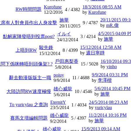
Kurofune
18/3/2016 08:55 AM
RW時間問題
4 /
4382
12/2/2016
by
Kurofune
20/11/2015 09:
施華
主席有人對會員作出人身攻擊
9 /
4787
by
mR.偉
20/11/2015
4/5/2015 04:09 
イルイ
點解家陣發唔到投票post?
3 /
4214
by
施華
24/12/2014
15/12/2014 12:58 AM
駿先鋒
上唔到RW
8 /
4399
by
週日寧靜
15/12/2014
戶田惠梨香
16/10/2014 09:
問下係咪轉唔到頭像架?.?
15 /
5028
by
yinho
5/8/2014
9/9/2014 03:31 PM
poiuy
辭去動漫版版主一職
11 /
4688
9/9/2014
by
李澤楷
5/6/2014 10:45 PM
雄心威龍
大陸訪問RW速度極慢
10 /
4546
by
施華
5/6/2014
EternitY
24/5/2014 08:23 AM
To yuricylau 之查詢
1 /
4034
23/5/2014
by
yuricylau
11/2/2014 10:16 PM
雄心威龍
賽馬文壇編輯問題
5 /
4397
by
施華
9/2/2014
15/9/2013 09:14 AM
雄心威龍