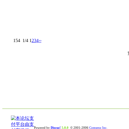
154
1/4
1
2
3
4
››
Powered by
Discuz!
5.0.0
© 2001-2006
Comsenz Inc.