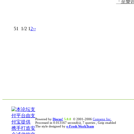
「至愛四
51
1/2
1
2
››
Powered by
Discuz!
5.0.0
© 2001-2006
Comsenz Inc.
Processed in 0.013167 second(s), 7 queries , Gzip enabled
The style designed by
e-Fresh WorkTeam