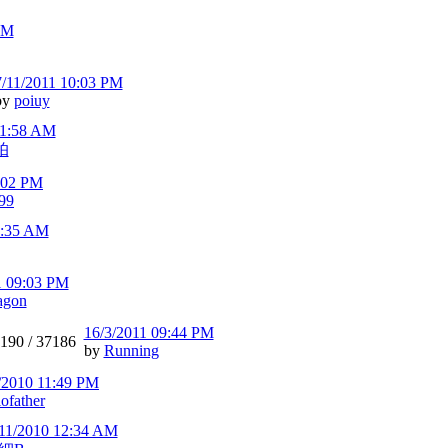
AM
7/11/2011 10:03 PM
by
poiuy
01:58 AM
帕
:02 PM
99
8:35 AM
1 09:03 PM
agon
16/3/2011 09:44 PM
190 /
37186
by
Running
/2010 11:49 PM
iofather
11/2010 12:34 AM