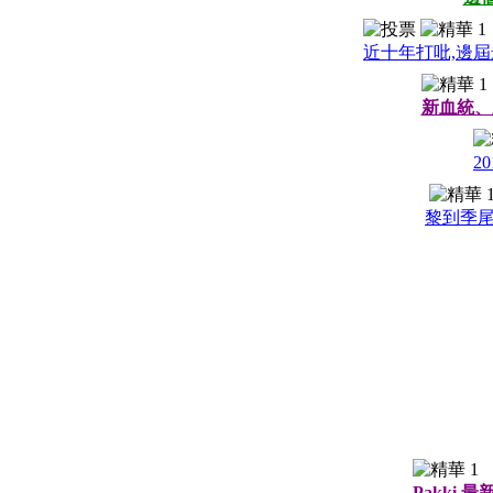
近十年打吡,邊屆
新血統、新力
2
黎到季尾
Pakki 最