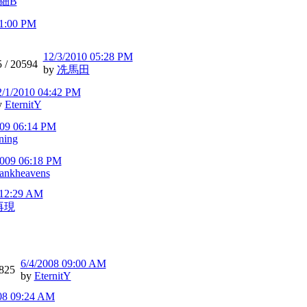
細B
11:00 PM
12/3/2010 05:28 PM
5 /
20594
by
冼馬田
2/1/2010 04:42 PM
y
EternitY
009 06:14 PM
ning
2009 06:18 PM
hankheavens
 12:29 AM
再現
6/4/2008 09:00 AM
825
by
EternitY
08 09:24 AM