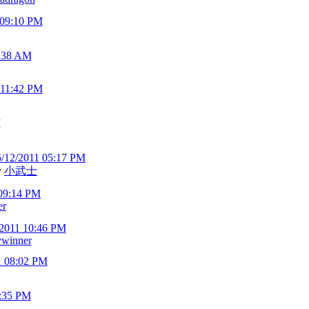
 09:10 PM
0:38 AM
 11:42 PM
M
5/12/2011 05:17 PM
y
小武士
 09:14 PM
er
/2011 10:46 PM
ywinner
1 08:02 PM
8:35 PM