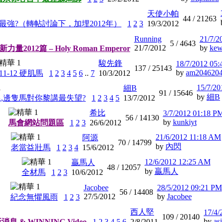
天使小帕
44 /
21263
最強?（轉帖討論下，加埋2012年）
1
2
3
19/3/2012
Running
21/7/2
5 /
4643
21/7/2012
by
kew
量2012篇 – Holy Roman Emperor
駿先鋒
18/7/2012 05
137 /
25143
by
am204620
011-12 硬肌馬
1
2
3
4
5
6
..
7
10/3/2012
15/7/2
細B
91 /
15646
by
細B
,邊隻馬對你黎講最失望?
1
2
3
4
5
13/7/2012
希比
3/7/2012 01:18 P
56 /
14130
by
kunkiyt
馬會網站問題區
1
2
3
26/6/2012
21/6/2012 11:18 AM
阿源
70 /
14799
by
內閃
老當益壯馬
1
2
3
4
15/6/2012
12/6/2012 12:25 AM
贏馬人
48 /
12057
by
贏馬人
全材馬
1
2
3
10/6/2012
Jacobee
28/5/2012 09:21 PM
56 /
14408
27/5/2012
by
Jacobee
紀念無懼風雨
1
2
3
西人堅
17/4/
109 /
20140
by
as
新消息 & WINNING Video
1
2
3
4
5
6
2/8/2011