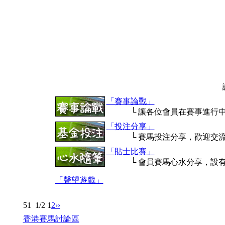
「賽事論戰」
└ 讓各位會員在賽事進行中
「投注分享」
└ 賽馬投注分享，歡迎交流
「貼士比賽」
└ 會員賽馬心水分享，設有
「聲望遊戲」
51
1/2
1
2
››
香港賽馬討論區