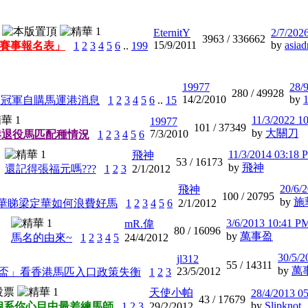
EternitY
2/7/202
3963 /
336662
15/9/2011
by
asiad
賽事報名表」
1
2
3
4
5
6
..
199
19977
28/
280 /
49928
14/2/2010
by
賽冠軍自購馬運港消息
1
2
3
4
5
6
..
15
11/3/2022 1
19977
101 /
37349
by
大關刀
7/3/2010
港退役馬匹配種情況
1
2
3
4
5
6
11/3/2014 03:18 
飛神
53 /
16173
by
飛神
還記得張福元嗎???
1
2
3
2/1/2012
20/6/
飛神
100 /
20795
by
施
華睇梁定華如何浪費好馬
1
2
3
4
5
6
2/1/2012
3/6/2013 10:41 P
mR.偉
80 /
16096
by
萬事盈
馬名的由來~
1
2
3
4
5
24/4/2012
30/5/2
jl312
55 /
14311
by
萬
23/5/2012
盃」看香港馬匹入口政策失衡
1
2
3
天使小帕
28/4/2013 0
43 /
17679
by
Slipknot.
個系你心目中最差練馬師
1
2
3
29/2/2012