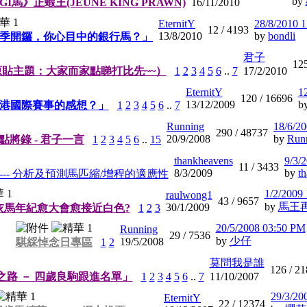
by
馬》正蝦王(JEUNE KING PRAWN)
16/11/2010
EternitY
28/8/2010 
12 /
4193
13/8/2010
by
bondli
季開鑼，你心目中的銀行馬？」
君子
12
原貼主題：大家而家點睇打比先~~）
1
2
3
4
5
6
..
7
17/2/2010
EternitY
1
120 /
16696
13/12/2009
b
港國際賽事的感想？」
1
2
3
4
5
6
..
7
Running
18/6/2
290 /
48737
20/9/2008
by
Run
ng點將錄 - 君子一言
1
2
3
4
5
6
..
15
thankheavens
9/3/
11 /
3433
8/3/2009
by
t
--- 分析及預測馬匹縮/增程的適應性
1/2/2009
raulwong1
43 /
9657
by
馬王
30/1/2009
灰馬年紀愈大會愈接近白色?
1
2
3
20/5/2008 03:50 PM
Running
29 /
7536
by
少仔
19/5/2008
騏綵悼念日專區
1
2
莫問我是誰
126 /
21
比之路 － 四歲良駒跟進名單」
1
2
3
4
5
6
..
7
11/10/2007
29/3/20
EternitY
22 /
12374