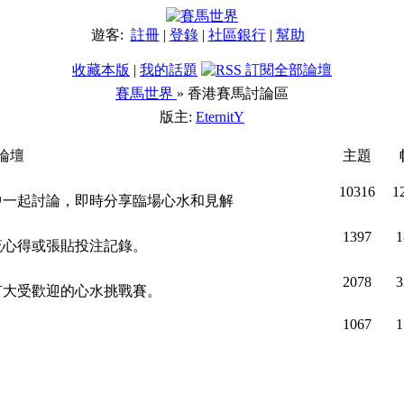
遊客:
註冊
|
登錄
|
社區銀行
|
幫助
收藏本版
|
我的話題
賽馬世界
» 香港賽馬討論區
版主:
EternitY
論壇
主題
10316
1
一起討論，即時分享臨場心水和見解
1397
1
心得或張貼投注記錄。
2078
3
大受歡迎的心水挑戰賽。
1067
1