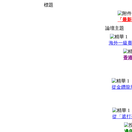
標題
「最新
論壇主題
海外一級
香
從金鑽龍
從「遮打
邊