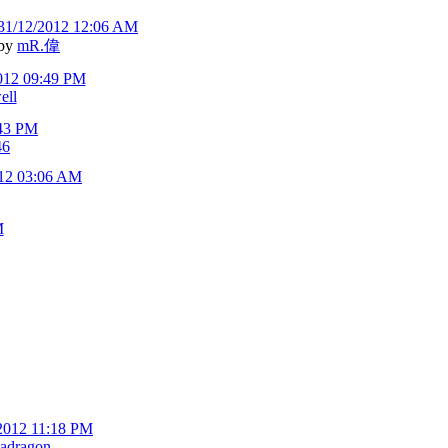
31/12/2012 12:06 AM
by
mR.偉
012 09:49 PM
ell
:43 PM
46
012 03:06 AM
M
2012 11:18 PM
iadragon