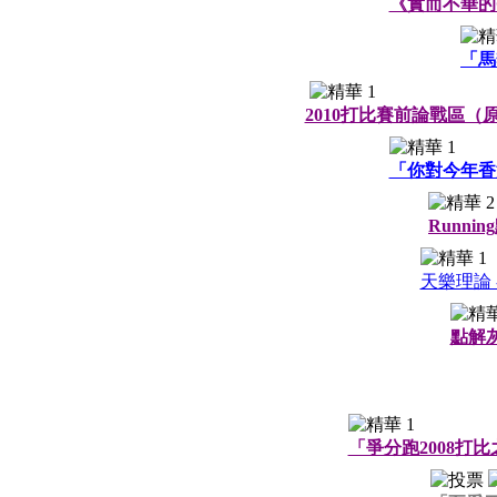
《實而不華的GI
「馬
2010打比賽前論戰區（
「你對今年香
Runni
天樂理論 
點解
「爭分跑2008打