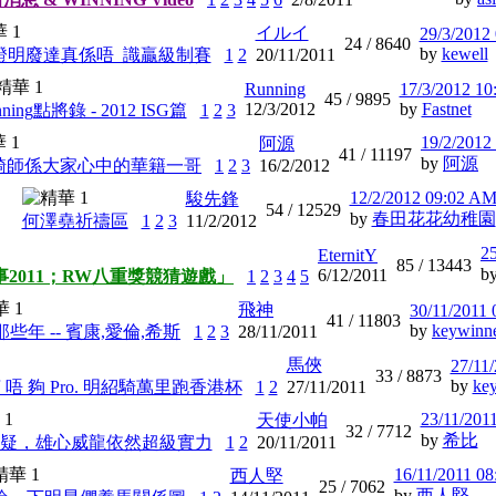
イルイ
29/3/2012
24 /
8640
by
kewell
證明廢達真係唔_識贏級制賽
1
2
20/11/2011
Running
17/3/2012 1
45 /
9895
12/3/2012
by
Fastnet
nning點將錄 - 2012 ISG篇
1
2
3
19/2/2012
阿源
41 /
11197
by
阿源
騎師係大家心中的華籍一哥
1
2
3
16/2/2012
12/2/2012 09:02 A
駿先鋒
54 /
12529
by
春田花花幼稚園
何澤堯祈禱區
1
2
3
11/2/2012
2
EternitY
85 /
13443
b
6/12/2011
2011；RW八重獎競猜遊戲」
1
2
3
4
5
飛神
30/11/2011
41 /
11803
by
keywinn
些年 -- 賓康,愛倫,希斯
1
2
3
28/11/2011
馬俠
27/11
33 /
8873
by
ke
言 唔 夠 Pro. 明紹騎萬里跑香港杯
1
2
27/11/2011
23/11/201
天使小帕
32 /
7712
by
希比
疑，雄心威龍依然超級實力
1
2
20/11/2011
16/11/2011 0
西人堅
25 /
7062
by
西人堅