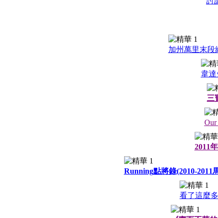
討
加州萬里末段締
韋達
三
Our
201
Running點將錄(2010-2011馬
看了這麼多年