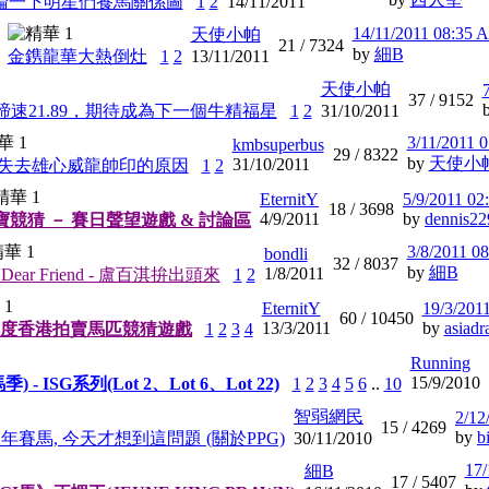
論一下明星們養馬關係圖
1
2
14/11/2011
14/11/2011 08:35 
天使小帕
21 /
7324
by
細B
金鎸龍華大熱倒灶
1
2
13/11/2011
天使小帕
37 /
9152
速21.89，期待成為下一個牛精福星
1
2
31/10/2011
3/11/2011 
kmbsuperbus
29 /
8322
by
天使小
31/10/2011
失去雄心威龍帥印的原因
1
2
EternitY
5/9/2011 02
18 /
3698
4/9/2011
by
dennis22
寶競猜 － 賽日聲望遊戲 & 討論區
3/8/2011 0
bondli
32 /
8037
by
細B
1/8/2011
 Dear Friend - 盧百淇拚出頭來
1
2
EternitY
19/3/201
60 /
10450
13/3/2011
by
asiadr
1年度香港拍賣馬匹競猜遊戲
1
2
3
4
Running
15/9/2010
季) - ISG系列(Lot 2、Lot 6、Lot 22)
1
2
3
4
5
6
..
10
智弱網民
2/12
15 /
4269
by
b
賽馬, 今天才想到這問題 (關於PPG)
30/11/2010
17/
細B
17 /
5407