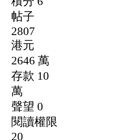
積分 6
帖子
2807
港元
2646 萬
存款 10
萬
聲望 0
閱讀權限
20