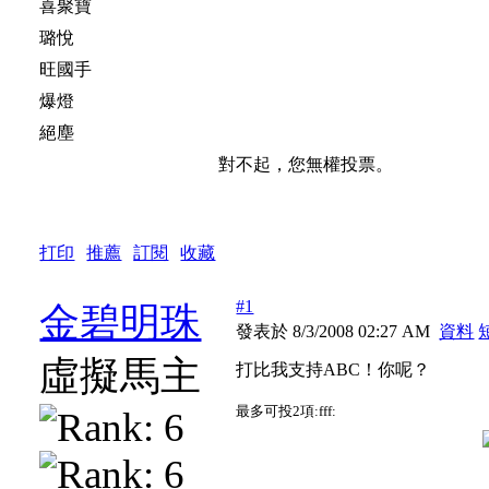
喜聚寶
璐悅
旺國手
爆燈
絕塵
對不起，您無權投票。
打印
|
推薦
|
訂閱
|
收藏
標題: 打比我支持ABC！你呢？
#1
金碧明珠
發表於 8/3/2008 02:27 AM
資料
虛擬馬主
打比我支持ABC！你呢？
最多可投2項:fff: