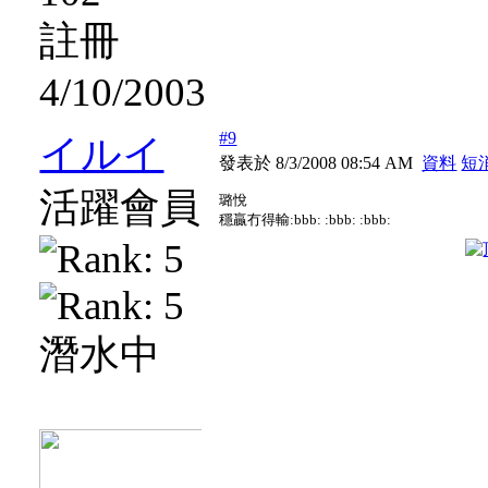
註冊
4/10/2003
#9
イルイ
發表於 8/3/2008 08:54 AM
資料
短
活躍會員
璐悅
穩贏冇得輸:bbb: :bbb: :bbb:
潛水中