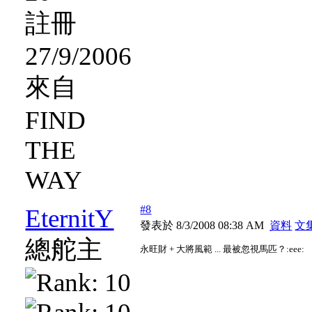
註冊
27/9/2006
來自
FIND
THE
WAY
#8
EternitY
發表於 8/3/2008 08:38 AM
資料
文
總舵主
永旺財 + 大將風範 ... 最被忽視馬匹？:eee: