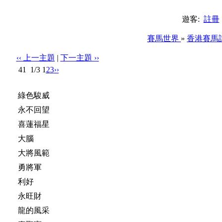
遊客:
註冊
賽馬世界
»
香港賽馬
‹‹ 上一主題
|
下一主題 ››
41
1/3
1
2
3
››
投票標題: 打比我支持ABC！你呢？ 多選 : 最多可選 2 項
綠色駿威
永不回望
喜蓮福星
大腦
大將風範
勇將軍
利好
永旺財
龍的風采