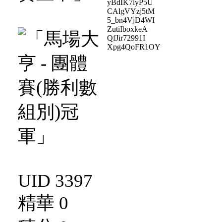
yBdIK7lyP5U
CAlgVYzj5tM
5_bn4VjD4WI
ZutiIboxkeA
QfJir72991I
Xpg4QoFR1OY
UID 3397
精華 0